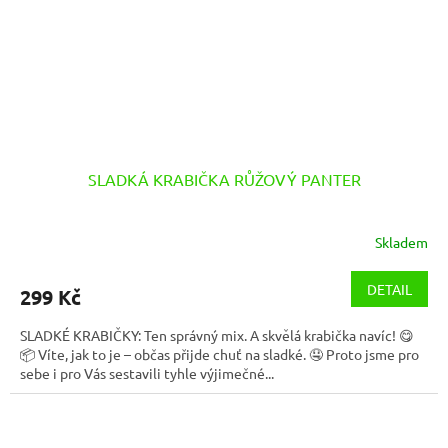
SLADKÁ KRABIČKA RŮŽOVÝ PANTER
Skladem
DETAIL
299 Kč
SLADKÉ KRABIČKY: Ten správný mix. A skvělá krabička navíc! 😋
📦 Víte, jak to je – občas přijde chuť na sladké. 🤤 Proto jsme pro
sebe i pro Vás sestavili tyhle výjimečné...