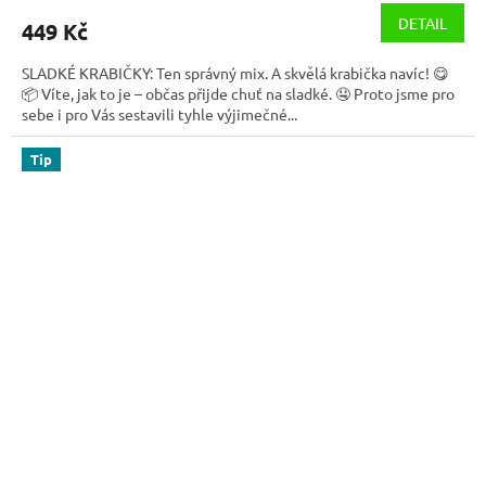
DETAIL
449 Kč
SLADKÉ KRABIČKY: Ten správný mix. A skvělá krabička navíc! 😋
📦 Víte, jak to je – občas přijde chuť na sladké. 🤤 Proto jsme pro
sebe i pro Vás sestavili tyhle výjimečné...
Tip