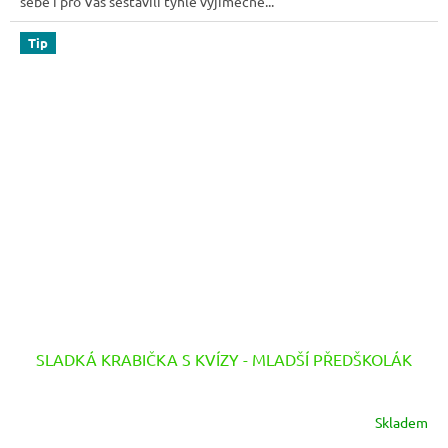
sebe i pro Vás sestavili tyhle výjimečné...
Tip
SLADKÁ KRABIČKA S KVÍZY - MLADŠÍ PŘEDŠKOLÁK
Skladem