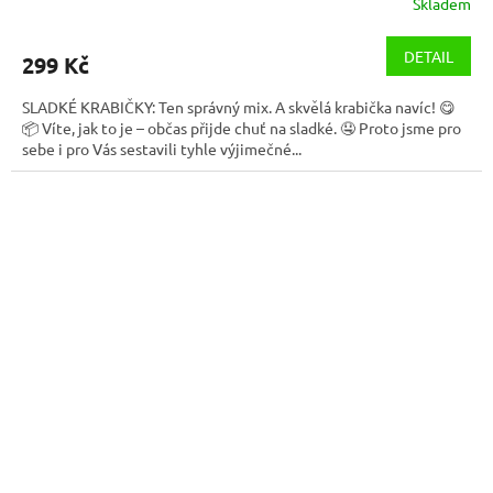
Skladem
DETAIL
299 Kč
SLADKÉ KRABIČKY: Ten správný mix. A skvělá krabička navíc! 😋
📦 Víte, jak to je – občas přijde chuť na sladké. 🤤 Proto jsme pro
sebe i pro Vás sestavili tyhle výjimečné...