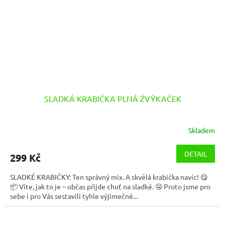
SLADKÁ KRABIČKA PLNÁ ŽVÝKAČEK
Skladem
DETAIL
299 Kč
SLADKÉ KRABIČKY: Ten správný mix. A skvělá krabička navíc! 😋
📦 Víte, jak to je – občas přijde chuť na sladké. 🤤 Proto jsme pro
sebe i pro Vás sestavili tyhle výjimečné...