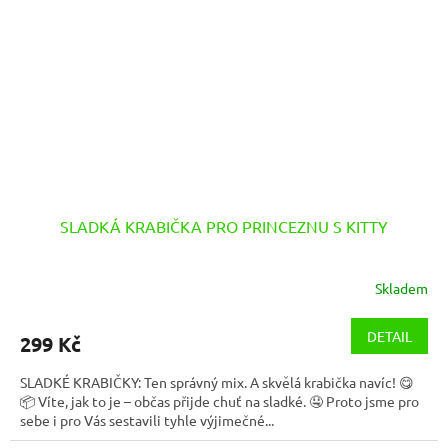
SLADKÁ KRABIČKA PRO PRINCEZNU S KITTY
Skladem
DETAIL
299 Kč
SLADKÉ KRABIČKY: Ten správný mix. A skvělá krabička navíc! 😋
📦 Víte, jak to je – občas přijde chuť na sladké. 🤤 Proto jsme pro
sebe i pro Vás sestavili tyhle výjimečné...