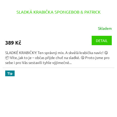
SLADKÁ KRABIČKA SPONGEBOB & PATRICK
Skladem
DETAIL
389 Kč
SLADKÉ KRABIČKY: Ten správný mix. A skvělá krabička navíc! 😋
📦 Víte, jak to je – občas přijde chuť na sladké. 🤤 Proto jsme pro
sebe i pro Vás sestavili tyhle výjimečné...
Tip