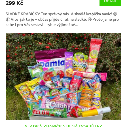
DETAIL
299 Kč
SLADKÉ KRABIČKY: Ten správný mix. A skvělá krabička navíc! 😋
📦 Víte, jak to je – občas přijde chuť na sladké. 🤤 Proto jsme pro
sebe i pro Vás sestavili tyhle výjimečné...
SLADKÁ KRABIČKA PLNÁ DOBRŮTEK