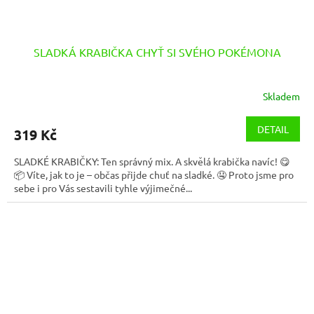
SLADKÁ KRABIČKA CHYŤ SI SVÉHO POKÉMONA
Skladem
DETAIL
319 Kč
SLADKÉ KRABIČKY: Ten správný mix. A skvělá krabička navíc! 😋
📦 Víte, jak to je – občas přijde chuť na sladké. 🤤 Proto jsme pro
sebe i pro Vás sestavili tyhle výjimečné...