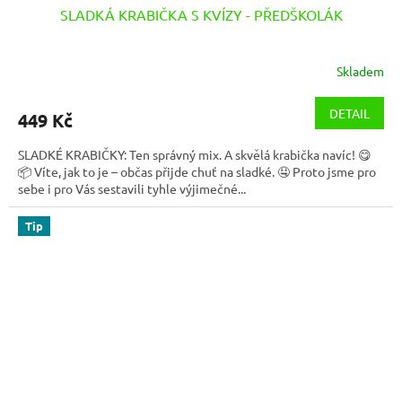
SLADKÁ KRABIČKA S KVÍZY - PŘEDŠKOLÁK
Skladem
DETAIL
449 Kč
SLADKÉ KRABIČKY: Ten správný mix. A skvělá krabička navíc! 😋
📦 Víte, jak to je – občas přijde chuť na sladké. 🤤 Proto jsme pro
sebe i pro Vás sestavili tyhle výjimečné...
Tip