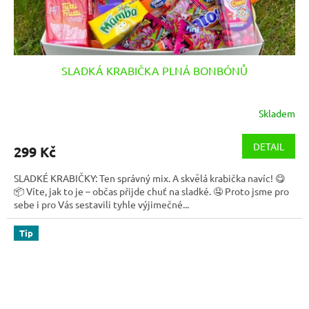
SLADKÁ KRABIČKA PLNÁ BONBÓNŮ
Skladem
DETAIL
299 Kč
SLADKÉ KRABIČKY: Ten správný mix. A skvělá krabička navíc! 😋
📦 Víte, jak to je – občas přijde chuť na sladké. 🤤 Proto jsme pro
sebe i pro Vás sestavili tyhle výjimečné...
Tip