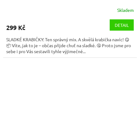
Skladem
DETAIL
299 Kč
SLADKÉ KRABIČKY: Ten správný mix. A skvělá krabička navíc! 😋
📦 Víte, jak to je – občas přijde chuť na sladké. 🤤 Proto jsme pro
sebe i pro Vás sestavili tyhle výjimečné...