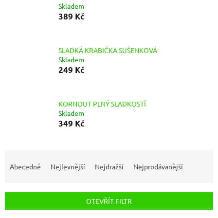
Skladem
389 Kč
SLADKÁ KRABIČKA SUŠENKOVÁ
Skladem
249 Kč
KORNOUT PLNÝ SLADKOSTÍ
Skladem
349 Kč
Ř
a
Abecedně
Nejlevnější
Nejdražší
Nejprodávanější
z
e
n
OTEVŘÍT FILTR
í