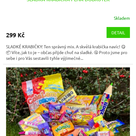
Skladem
DETAIL
299 Kč
SLADKÉ KRABIČKY: Ten správný mix. A skvělá krabička navíc! 😋
📦 Víte, jak to je – občas přijde chuť na sladké. 🤤 Proto jsme pro
sebe i pro Vás sestavili tyhle výjimečné...