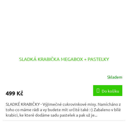
SLADKÁ KRABIČKA MEGABOX + PASTELKY
Skladem
Do košíku
499 Kč
SLADKÉ KRABIČKY - Výjimečné cukrovinkové mixy. Namícháno z
toho co máme rádi a vy budete mít určitě také :-) Zabaleno v bílé
krabici, ke které dodáme sadu pastelek a pak už je...