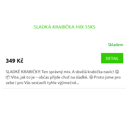
SLADKÁ KRABIČKA MIX 55KS
Skladem
DETAIL
349 Kč
SLADKÉ KRABIČKY: Ten správný mix. A skvělá krabička navíc! 😋
📦 Víte, jak to je – občas přijde chuť na sladké. 🤤 Proto jsme pro
sebe i pro Vás sestavili tyhle výjimečné...