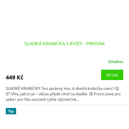
SLADKÁ KRABIČKA S KVÍZY - PRVŇÁK
Skladem
DETAIL
449 Kč
SLADKÉ KRABIČKY: Ten správný mix. A skvělá krabička navíc! 😋
📦 Víte, jak to je – občas přijde chuť na sladké. 🤤 Proto jsme pro
sebe i pro Vás sestavili tyhle výjimečné...
Tip