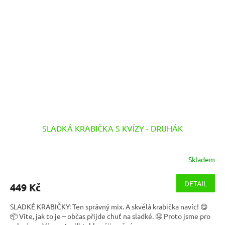
SLADKÁ KRABIČKA S KVÍZY - DRUHÁK
Skladem
DETAIL
449 Kč
SLADKÉ KRABIČKY: Ten správný mix. A skvělá krabička navíc! 😋
📦 Víte, jak to je – občas přijde chuť na sladké. 🤤 Proto jsme pro