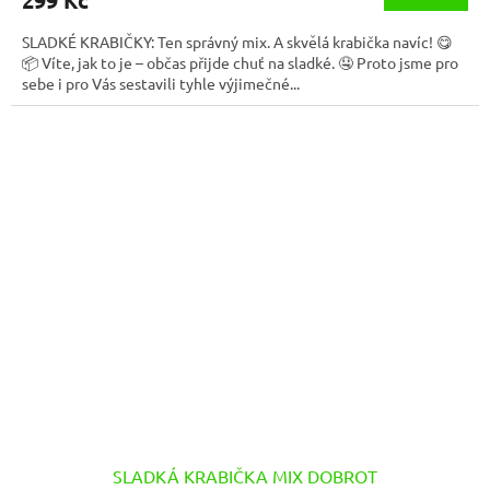
299 Kč
SLADKÉ KRABIČKY: Ten správný mix. A skvělá krabička navíc! 😋
📦 Víte, jak to je – občas přijde chuť na sladké. 🤤 Proto jsme pro
sebe i pro Vás sestavili tyhle výjimečné...
SLADKÁ KRABIČKA MIX DOBROT