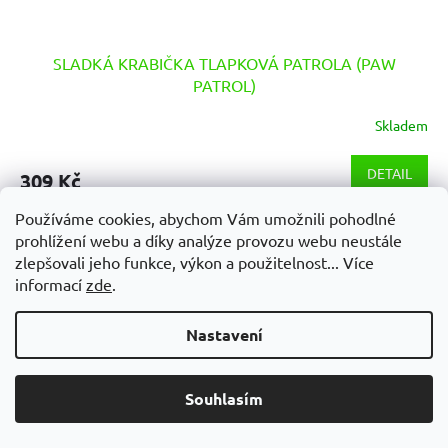
SLADKÁ KRABIČKA TLAPKOVÁ PATROLA (PAW
PATROL)
Skladem
DETAIL
309 Kč
Používáme cookies, abychom Vám umožnili pohodlné
SLADKÉ KRABIČKY: Ten správný mix. A skvělá krabička navíc! 😋
📦 Víte, jak to je – občas přijde chuť na sladké. 🤤 Proto jsme pro
prohlížení webu a díky analýze provozu webu neustále
sebe i pro Vás sestavili tyhle výjimečné...
zlepšovali jeho funkce, výkon a použitelnost... Více
informací
zde
.
Nastavení
Souhlasím