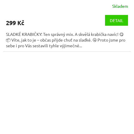
Skladem
DETAIL
299 Kč
SLADKÉ KRABIČKY: Ten správný mix. A skvělá krabička navíc! 😋
📦 Víte, jak to je – občas přijde chuť na sladké. 🤤 Proto jsme pro
sebe i pro Vás sestavili tyhle výjimečné...