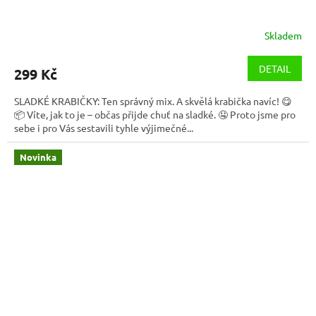
Skladem
DETAIL
299 Kč
SLADKÉ KRABIČKY: Ten správný mix. A skvělá krabička navíc! 😋
📦 Víte, jak to je – občas přijde chuť na sladké. 🤤 Proto jsme pro
sebe i pro Vás sestavili tyhle výjimečné...
Novinka