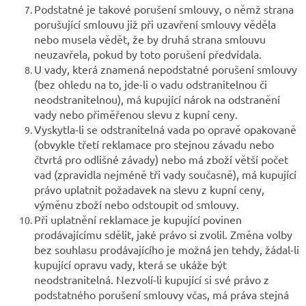
Podstatné je takové porušení smlouvy, o němž strana
porušující smlouvu již při uzavření smlouvy věděla
nebo musela vědět, že by druhá strana smlouvu
neuzavřela, pokud by toto porušení předvídala.
U vady, která znamená nepodstatné porušení smlouvy
(bez ohledu na to, jde-li o vadu odstranitelnou či
neodstranitelnou), má kupující nárok na odstranění
vady nebo přiměřenou slevu z kupní ceny.
Vyskytla-li se odstranitelná vada po opravě opakovaně
(obvykle třetí reklamace pro stejnou závadu nebo
čtvrtá pro odlišné závady) nebo má zboží větší počet
vad (zpravidla nejméně tři vady současně), má kupující
právo uplatnit požadavek na slevu z kupní ceny,
výměnu zboží nebo odstoupit od smlouvy.
Při uplatnění reklamace je kupující povinen
prodávajícímu sdělit, jaké právo si zvolil. Změna volby
bez souhlasu prodávajícího je možná jen tehdy, žádal-li
kupující opravu vady, která se ukáže být
neodstranitelná. Nezvolí-li kupující si své právo z
podstatného porušení smlouvy včas, má práva stejná