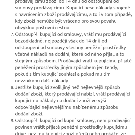
prodávajícímu zboží do 14 dnů od odstoupení od
smlouvy prodávajícímu. Kupující nese náklady spojené
s navrácením zboží prodávajícímu, a to i v tom případě,
kdy zboží nemůže být vráceno pro svou povahu
obvyklou poštovní cestou.
Odstoupí-li kupující od smlouvy, vrátí mu prodávající
bezodkladně, nejpozději však do 14 dnů od
odstoupení od smlouvy všechny peněžní prostředky
včetně nákladů na dodání, které od něho přijal, a to
stejným způsobem. Prodávající vrátí kupujícímu přijaté
peněžení prostředky jiným způsobem jen tehdy,
pokud s tím kupující souhlasí a pokud mu tím
nevzniknou další náklady.
Jestliže kupující zvolil jiný než nejlevnější způsob
dodání zboží, který prodávající nabízí, vrátí prodávající
kupujícímu náklady na dodání zboží ve výši
odpovídající nejlevnějšímu nabízenému způsobu
dodání zboží.
Odstoupí-li kupující od kupní smlouvy, není prodávající
povinen vrátit přijaté peněžní prostředky kupujícímu
dříve, než mu kupující zboží předá nebo prokáže, že