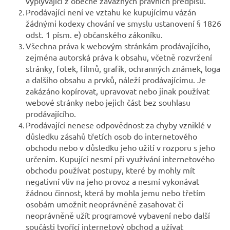
vyplývající z obecně závazných právních předpisů.
Prodávající není ve vztahu ke kupujícímu vázán
žádnými kodexy chování ve smyslu ustanovení § 1826
odst. 1 písm. e) občanského zákoníku.
Všechna práva k webovým stránkám prodávajícího,
zejména autorská práva k obsahu, včetně rozvržení
stránky, fotek, filmů, grafik, ochranných známek, loga
a dalšího obsahu a prvků, náleží prodávajícímu. Je
zakázáno kopírovat, upravovat nebo jinak používat
webové stránky nebo jejich část bez souhlasu
prodávajícího.
Prodávající nenese odpovědnost za chyby vzniklé v
důsledku zásahů třetích osob do internetového
obchodu nebo v důsledku jeho užití v rozporu s jeho
určením. Kupující nesmí při využívání internetového
obchodu používat postupy, které by mohly mít
negativní vliv na jeho provoz a nesmí vykonávat
žádnou činnost, která by mohla jemu nebo třetím
osobám umožnit neoprávněně zasahovat či
neoprávněně užít programové vybavení nebo další
součásti tvořící internetový obchod a užívat