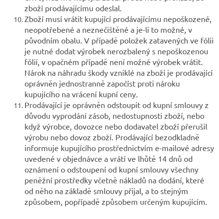
zboží prodávajícímu odeslal.
Zboží musí vrátit kupující prodávajícímu nepoškozené,
neopotřebené a neznečištěné a je-li to možné, v
původním obalu. V případě položek zatavených ve fólii
je nutné dodat výrobek nerozbalený s nepoškozenou
fólií, v opačném případě není možné výrobek vrátit.
Nárok na náhradu škody vzniklé na zboží je prodávající
oprávněn jednostranně započíst proti nároku
kupujícího na vrácení kupní ceny.
Prodávající je oprávněn odstoupit od kupní smlouvy z
důvodu vyprodání zásob, nedostupnosti zboží, nebo
když výrobce, dovozce nebo dodavatel zboží přerušil
výrobu nebo dovoz zboží. Prodávající bezodkladně
informuje kupujícího prostřednictvím e-mailové adresy
uvedené v objednávce a vrátí ve lhůtě 14 dnů od
oznámení o odstoupení od kupní smlouvy všechny
peněžní prostředky včetně nákladů na dodání, které
od něho na základě smlouvy přijal, a to stejným
způsobem, popřípadě způsobem určeným kupujícím.