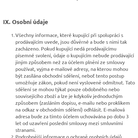
IX. Osobní údaje
Všechny informace, které kupující při spolupráci s
prodávajícím uvede, jsou důvěrné a bude s nimi tak
zacházeno. Pokud kupující nedá prodávajícímu
písemné svolení, údaje o kupujícím nebude prodávající
jiným způsobem než za účelem plnění ze smlouvy
používat, vyjma e-mailové adresy, na kterou mohou
být zasílána obchodní sdělení, neboť tento postup
umožňuje zákon, pokud není vysloveně odmítnut. Tato
sdělení se mohou týkat pouze obdobného nebo
souvisejícího zboží a lze je kdykoliv jednoduchým
způsobem (zasláním dopisu, e-mailu nebo proklikem
na odkaz v obchodním sdělení) odhlásit. E-mailová
adresa bude za tímto účelem uchovávána po dobu 3
let od uzavření poslední smlouvy mezi smluvními
stranami.
Podrobnější informace o ochraně osobních údajů