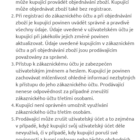
může kupující provádět objednávání zboží. Kupující
může objednávat zboží také bez registrace.
Při registraci do zákaznického účtu a při objednávání
zboží je kupující povinen uvádět správně a pravdivě
všechny údaje. Údaje uvedené v uživatelském účtu je
kupující při jakékoliv jejich změně povinen
aktualizovat. Údaje uvedené kupujícím v zákaznickém
účtu a při objednávání zboží jsou prodávajícím
považovány za správné.
Přístup k zákaznickému účtu je zabezpečen
uživatelským jménem a heslem. Kupující je povinen
zachovávat mlčenlivost ohledně informací nezbytných
k přístupu do jeho zákaznického účtu. Prodávající
nenese odpovědnost za případné zneužití
zákaznického účtu třetími osobami.
Kupující není oprávněn umožnit využívání
zákaznického účtu třetím osobám.
Prodávající může zrušit uživatelský účet a to zejména
v případě, když kupující svůj uživatelský účet déle
nevyužívá, či v případě, kdy kupující poruší své
povinnosti z kupní smlouvy nebo těchto obchodních