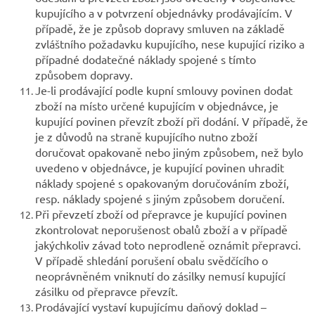
kupujícího a v potvrzení objednávky prodávajícím. V
případě, že je způsob dopravy smluven na základě
zvláštního požadavku kupujícího, nese kupující riziko a
případné dodatečné náklady spojené s tímto
způsobem dopravy.
Je-li prodávající podle kupní smlouvy povinen dodat
zboží na místo určené kupujícím v objednávce, je
kupující povinen převzít zboží při dodání. V případě, že
je z důvodů na straně kupujícího nutno zboží
doručovat opakovaně nebo jiným způsobem, než bylo
uvedeno v objednávce, je kupující povinen uhradit
náklady spojené s opakovaným doručováním zboží,
resp. náklady spojené s jiným způsobem doručení.
Při převzetí zboží od přepravce je kupující povinen
zkontrolovat neporušenost obalů zboží a v případě
jakýchkoliv závad toto neprodleně oznámit přepravci.
V případě shledání porušení obalu svědčícího o
neoprávněném vniknutí do zásilky nemusí kupující
zásilku od přepravce převzít.
Prodávající vystaví kupujícímu daňový doklad –