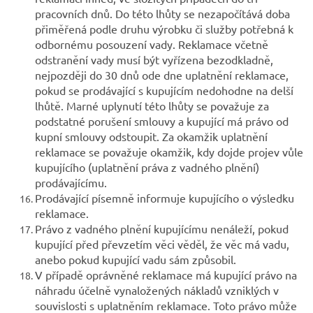
pracovních dnů. Do této lhůty se nezapočítává doba
přiměřená podle druhu výrobku či služby potřebná k
odbornému posouzení vady. Reklamace včetně
odstranění vady musí být vyřízena bezodkladně,
nejpozději do 30 dnů ode dne uplatnění reklamace,
pokud se prodávající s kupujícím nedohodne na delší
lhůtě. Marné uplynutí této lhůty se považuje za
podstatné porušení smlouvy a kupující má právo od
kupní smlouvy odstoupit. Za okamžik uplatnění
reklamace se považuje okamžik, kdy dojde projev vůle
kupujícího (uplatnění práva z vadného plnění)
prodávajícímu.
Prodávající písemně informuje kupujícího o výsledku
reklamace.
Právo z vadného plnění kupujícímu nenáleží, pokud
kupující před převzetím věci věděl, že věc má vadu,
anebo pokud kupující vadu sám způsobil.
V případě oprávněné reklamace má kupující právo na
náhradu účelně vynaložených nákladů vzniklých v
souvislosti s uplatněním reklamace. Toto právo může