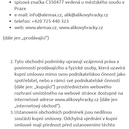
spisová značka C350477 vedená u městského soudu v
Praze
e-mail: info@alemax.cz, alik@alikovyhracky.cz
telefon: +420 725 440 323
web: www.alemax.cz
,
www.alikovyhracky.cz
(dále jen „prodávající“)
Tyto obchodní podmínky upravují vzájemná práva a
povinnosti prodávajícího a fyzické osoby, která uzavírá
kupní smlouvu mimo svou podnikatelskou činnost jako
spotřebitel, nebo v rámci své podnikatelské činnosti
(dále jen: „kupující“) prostřednictvím webového
rozhraní umístěného na webové stránce dostupné na
internetové adrese www.alikovyhracky.cz (dále jen
„internetový obchod“).
Ustanovení obchodních podmínek jsou nedílnou
součástí kupní smlouvy. Odchylná ujednání v kupní
smlouvě mají přednost před ustanoveními těchto