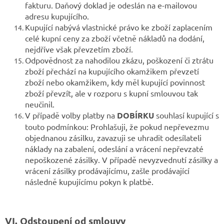
fakturu. Daňový doklad je odeslán na e-mailovou
adresu kupujícího.
Kupující nabývá vlastnické právo ke zboží zaplacením
celé kupní ceny za zboží včetně nákladů na dodání,
nejdříve však převzetím zboží.
Odpovědnost za nahodilou zkázu, poškození či ztrátu
zboží přechází na kupujícího okamžikem převzetí
zboží nebo okamžikem, kdy měl kupující povinnost
zboží převzít, ale v rozporu s kupní smlouvou tak
neučinil.
V případě volby platby na
DOBÍRKU
souhlasí kupující s
touto podmínkou: Prohlašuji, že pokud nepřevezmu
objednanou zásilku, zavazuji se uhradit odesílateli
náklady na zabalení, odeslání a vrácení nepřevzaté
nepoškozené zásilky. V případě nevyzvednutí zásilky a
vrácení zásilky prodávajícímu, zašle prodávající
následně kupujícímu pokyn k platbě.
VI. Odstoupení od smlouvy