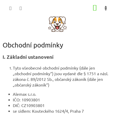
Přejít
NÁKUP
na
obsah
KOŠÍK
Obchodní podmínky
I. Základní ustanovení
Tyto všeobecné obchodní podmínky (dále jen
„obchodní podmínky“) jsou vydané dle § 1751 a násl.
zákona č. 89/2012 Sb., občanský zákoník (dále jen
„občanský zákoník“)
Alemax s.r.o.
IČO: 10903801
DIČ: CZ10903801
se sídlem: Kouteckého 1624/4, Praha 7