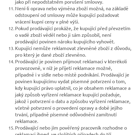
jako při nepodstatném porušení smlouvy.
Není-li oprava nebo výměna zboží možná, na základě
odstoupení od smlouvy může kupující požadovat
vrácení kupní ceny v plné výši.
Pokud prodávající prokáže, že kupující před převzetím
o vadě zboží věděl nebo ji sám způsobil, není
prodávající povinen nároku kupujícího vyhovět.
Kupující nemůže reklamovat zlevněné zboží z důvodu,
pro který je dané zboží zlevněno.
Prodávající je povinen přijmout reklamaci v kterékoli
provozovně, v níž je přijetí reklamace možné,
případně i v sídle nebo místě podnikání. Prodávající je
povinen kupujícímu vydat písemné potvrzení o tom,
kdy kupující právo uplatnil, co je obsahem reklamace a
jaký způsob vyřízení reklamace kupující požaduje,
jakož i potvrzení o datu a způsobu vyřízení reklamace,
včetně potvrzení o provedení opravy a době jejího
trvání, případně písemné odůvodnění zamítnutí
reklamace.
Prodávající nebo jím pověřený pracovník rozhodne o
reklamaci ihned, ve složitých případech do tří