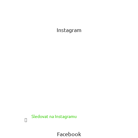
á
p
a
t
Instagram
í
Sledovat na Instagramu
Facebook