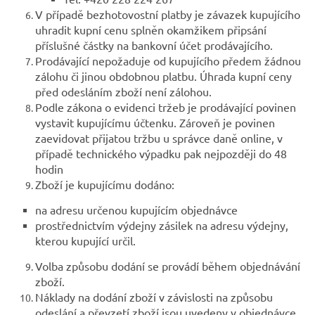
V případě bezhotovostní platby je závazek kupujícího
uhradit kupní cenu splněn okamžikem připsání
příslušné částky na bankovní účet prodávajícího.
Prodávající nepožaduje od kupujícího předem žádnou
zálohu či jinou obdobnou platbu. Úhrada kupní ceny
před odesláním zboží není zálohou.
Podle zákona o evidenci tržeb je prodávající povinen
vystavit kupujícímu účtenku. Zároveň je povinen
zaevidovat přijatou tržbu u správce daně online, v
případě technického výpadku pak nejpozději do 48
hodin
Zboží je kupujícímu dodáno:
na adresu určenou kupujícím objednávce
prostřednictvím výdejny zásilek na adresu výdejny,
kterou kupující určil.
Volba způsobu dodání se provádí během objednávání
zboží.
Náklady na dodání zboží v závislosti na způsobu
odeslání a převzetí zboží jsou uvedeny v objednávce