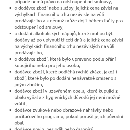
případě nemá právo na odstoupení od smlouvy,
o dodávce zboží nebo služby, jejichž cena závisí na
výchylkách finančního trhu nezávisle na vůli
prodávajícího a k němuž může dojít během lhůty pro
odstoupení od smlouvy,
o dodání alkoholických nápojů, které mohou být
dodány až po uplynutí třiceti dnů a jejichž cena závisí
na výchylkách finančního trhu nezávislých na vůli
prodávajícího,
o dodávce zboží, které bylo upraveno podle přání
kupujícího nebo pro jeho osobu,
dodávce zboží, které podléhá rychlé zkáze, jakož i
zboží, které bylo po dodání nenávratně smíseno s
jiným zbožím,
dodávce zboží v uzavřeném obalu, které kupující z
obalu vyňal a z hygienických důvodů jej není možné
vrátit,
dodávce zvukové nebo obrazové nahrávky nebo
počítačového programu, pokud porušil jejich původní
obal,
dodávce novin, periodik nebo časopisů,