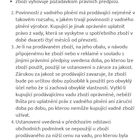
zboží vyhovuje požadavkům právních předpisů.
Povinnosti z vadného plnění má prodávající nejméně v
takovém rozsahu, v jakém trvají povinnosti z vadného
plnění výrobce. Kupující je jinak oprávněn uplatnit
právo z vady, která se vyskytne u spotřebního zboží v
době dvaceti čtyř měsíců od převzetí.
Je-li na prodávaném zboží, na jeho obalu, v návodu
připojenému ke zboží nebo v reklamě v souladu s
jinými právními předpisy uvedena doba, po kterou lze
zboží použít, použijí se ustanovení o záruce za jakost.
Zárukou za jakost se prodávající zavazuje, že zboží
bude po určitou dobu způsobilé k použití pro obvyklý
účel nebo že si zachová obvyklé vlastnosti. Vytkl-li
kupující prodávajícímu vadu zboží oprávněně, neběží
lhůta pro uplatnění práv z vadného plnění ani záruční
doba po dobu, po kterou nemůže kupující vadné zboží
užívat.
Ustanovení uvedená v předchozím odstavci
obchodních podmínek se nepoužijí u zboží
prodávaného za nižší cenu na vadu, pro kterou byla