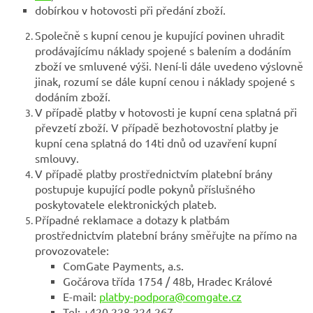
dobírkou v hotovosti při předání zboží.
Společně s kupní cenou je kupující povinen uhradit
prodávajícímu náklady spojené s balením a dodáním
zboží ve smluvené výši. Není-li dále uvedeno výslovně
jinak, rozumí se dále kupní cenou i náklady spojené s
dodáním zboží.
V případě platby v hotovosti je kupní cena splatná při
převzetí zboží. V případě bezhotovostní platby je
kupní cena splatná do 14ti dnů od uzavření kupní
smlouvy.
V případě platby prostřednictvím platební brány
postupuje kupující podle pokynů příslušného
poskytovatele elektronických plateb.
Případné reklamace a dotazy k platbám
prostřednictvím platební brány směřujte na přímo na
provozovatele:
ComGate Payments, a.s.
Gočárova třída 1754 / 48b, Hradec Králové
E-mail:
platby-podpora@comgate.cz
Tel: +420 228 224 267