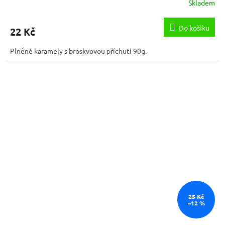
Skladem
Do košíku
22 Kč
Plněné karamely s broskvovou příchutí 90g.
25 Kč
–12 %