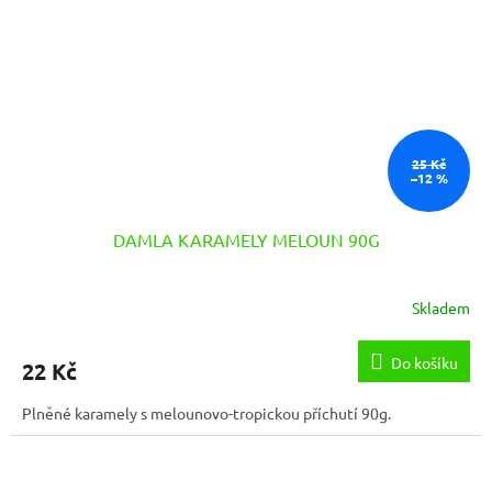
25 Kč
–12 %
DAMLA KARAMELY MELOUN 90G
Skladem
Do košíku
22 Kč
Plněné karamely s melounovo-tropickou příchutí 90g.