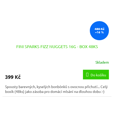
480 Kč
–16 %
FINI SPARKS FIZZ NUGGETS 16G - BOX 48KS
Skladem
Do košíku
399 Kč
Spousty barevných, kyselých bonbónků s ovocnou příchutí... Celý
boxík (48ks) jako zásoba pro domácí mlsání na dlouhou dobu :-)