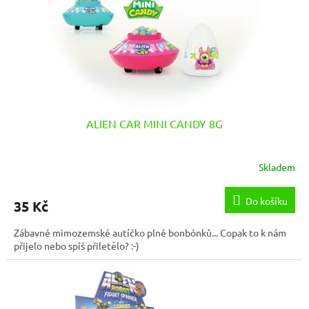
o
d
u
k
t
ů
ALIEN CAR MINI CANDY 8G
Skladem
Do košíku
35 Kč
Zábavné mimozemské autíčko plné bonbónků... Copak to k nám
přijelo nebo spíš přiletělo? :-)