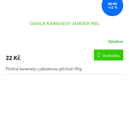
25 Kč
–12 %
DAMLA KARAMELY JAHODA 90G
Skladem
Do košíku
22 Kč
Plněné karamely s jahodovou příchutí 90g.