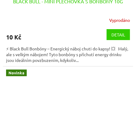
BLACK BULL - MINI PLECHOVKA S BONBÓNY 10G
Vyprodáno
DETAIL
10 Kč
⚡ Black Bull Bonbóny – Energický náboj chuti do kapsy! 💥 Malý,
ale s velkým nábojem! Tyto bonbóny s příchutí energy drinku
jsou ideálním povzbuzením, kdykoliv...
Novinka