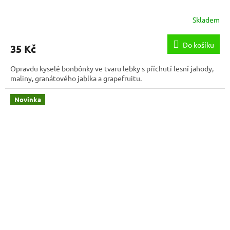
Skladem
Do košíku
35 Kč
Opravdu kyselé bonbónky ve tvaru lebky s příchutí lesní jahody,
maliny, granátového jablka a grapefruitu.
Novinka