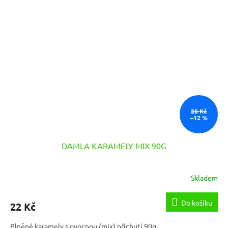
25 Kč
–12 %
DAMLA KARAMELY MIX 90G
Skladem
Do košíku
22 Kč
Plněné karamely s ovocnou (mix) příchutí 90g.