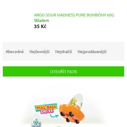
ARGO SOUR MADNESS PURE BONBÓNY 60G
Skladem
35 Kč
Ř
a
Abecedně
Nejlevnější
Nejdražší
Nejprodávanější
z
e
n
OTEVŘÍT FILTR
í
p
V
r
ý
o
p
d
i
u
s
k
p
t
r
ů