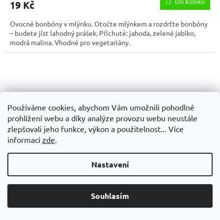
Do košíku
19 Kč
Ovocné bonbóny v mlýnku. Otočte mlýnkem a rozdrťte bonbóny
– budete jíst lahodný prášek. Příchutě: jahoda, zelené jablko,
modrá malina. Vhodné pro vegetariány.
Používáme cookies, abychom Vám umožnili pohodlné
prohlížení webu a díky analýze provozu webu neustále
zlepšovali jeho funkce, výkon a použitelnost... Více
informací
zde
.
Nastavení
Souhlasím
JB COBRA CANDY 16G