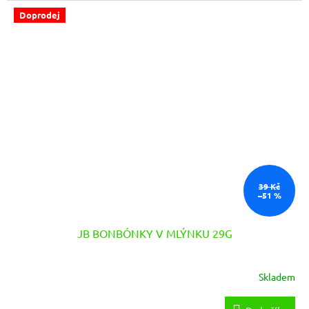
Doprodej
39 Kč
–51 %
JB BONBÓNKY V MLÝNKU 29G
Skladem