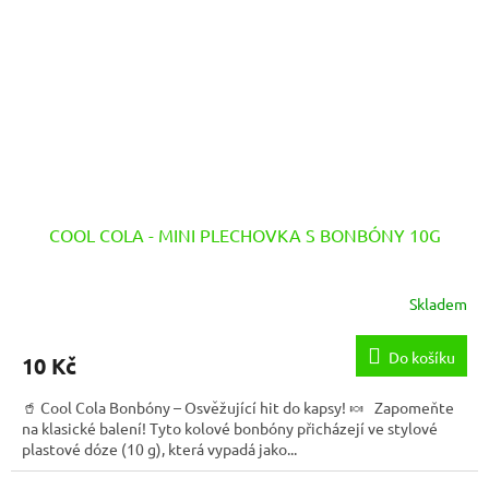
COOL COLA - MINI PLECHOVKA S BONBÓNY 10G
Skladem
Do košíku
10 Kč
🥤 Cool Cola Bonbóny – Osvěžující hit do kapsy! 🍬 Zapomeňte
na klasické balení! Tyto kolové bonbóny přicházejí ve stylové
plastové dóze (10 g), která vypadá jako...