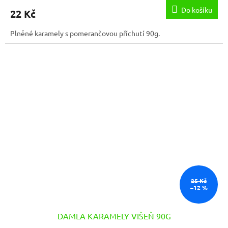
Do košíku
22 Kč
Plněné karamely s pomerančovou příchutí 90g.
25 Kč
–12 %
DAMLA KARAMELY VIŠEŇ 90G