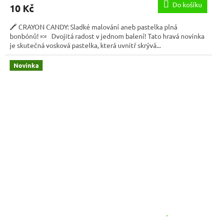
Do košíku
10 Kč
🖍️ CRAYON CANDY: Sladké malování aneb pastelka plná
bonbónů! 🍬 Dvojitá radost v jednom balení! Tato hravá novinka
je skutečná vosková pastelka, která uvnitř skrývá...
Novinka