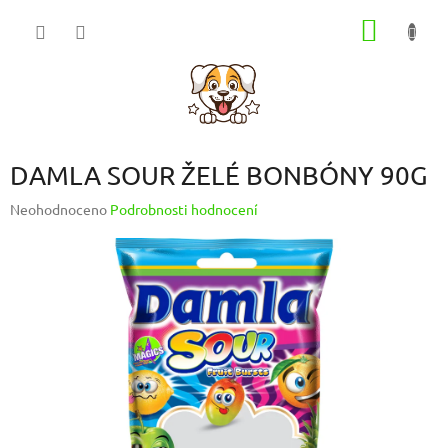
Přejít
NÁKUP
na
obsah
KOŠÍK
DAMLA SOUR ŽELÉ BONBÓNY 90G
Průměrné
Neohodnoceno
Podrobnosti hodnocení
hodnocení
produktu
je
0,0
z
5
hvězdiček.