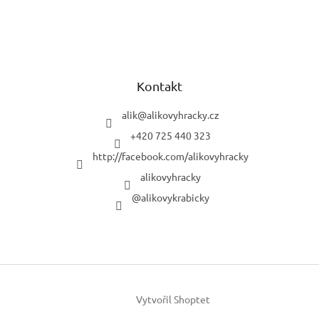
Kontakt
alik
@
alikovyhracky.cz
+420 725 440 323
http://facebook.com/alikovyhracky
alikovyhracky
@alikovykrabicky
Vytvořil Shoptet