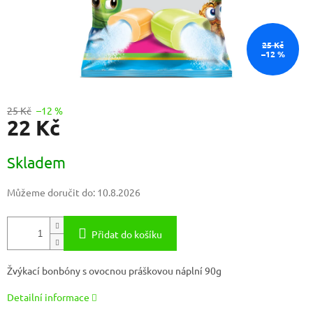
25 Kč
–12 %
25 Kč
–12 %
22 Kč
Měrná
Skladem
cena:
Můžeme doručit do:
10.8.2026
Přidat do košíku
Žvýkací bonbóny s ovocnou práškovou náplní 90g
Detailní informace