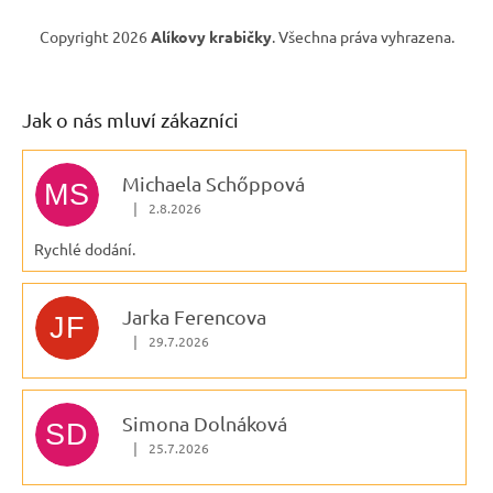
Copyright 2026
Alíkovy krabičky
. Všechna práva vyhrazena.
Jak o nás mluví zákazníci
Michaela Schőppová
MS
|
2.8.2026
Hodnocení obchodu je 5 z 5 hvězdiček.
Rychlé dodání.
Jarka Ferencova
JF
|
29.7.2026
Hodnocení obchodu je 5 z 5 hvězdiček.
Simona Dolnáková
SD
|
25.7.2026
Hodnocení obchodu je 5 z 5 hvězdiček.