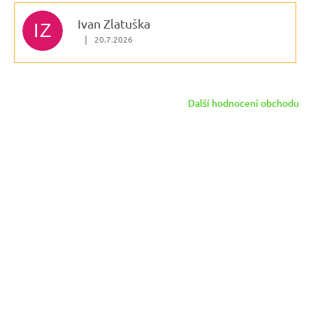
Ivan Zlatuška
IZ
|
20.7.2026
Hodnocení obchodu je 5 z 5 hvězdiček.
Další hodnocení obchodu