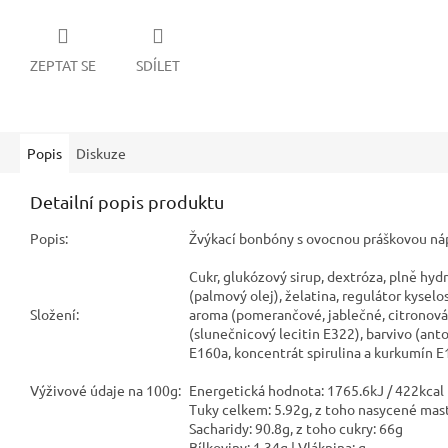
ZEPTAT SE
SDÍLET
Popis
Diskuze
Detailní popis produktu
Popis:
Žvýkací bonbóny s ovocnou práškovou ná
Cukr, glukózový sirup, dextróza, plně hyd
(palmový olej), želatina, regulátor kyselo
Složení:
aroma (pomerančové, jablečné, citronová
(slunečnicový lecitin E322), barvivo (ant
E160a, koncentrát spirulina a kurkumín E
Výživové údaje na 100g:
Energetická hodnota: 1765.6kJ / 422kcal
Tuky celkem: 5.92g, z toho nasycené mast
Sacharidy: 90.8g, z toho cukry: 66g
Bílkoviny: 1.34g | Vláknina: g