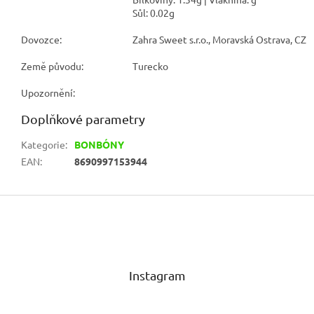
Sůl: 0.02g
Dovozce:
Zahra Sweet s.r.o., Moravská Ostrava, CZ
Země původu:
Turecko
Upozornění:
Doplňkové parametry
Kategorie
:
BONBÓNY
EAN
:
8690997153944
Z
á
p
a
t
Instagram
í