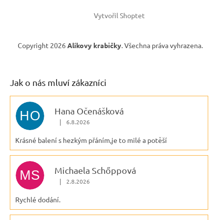
Vytvořil Shoptet
Copyright 2026
Alíkovy krabičky
. Všechna práva vyhrazena.
Jak o nás mluví zákazníci
Hana Očenášková
HO
|
6.8.2026
Hodnocení obchodu je 5 z 5 hvězdiček.
Krásné balení s hezkým přáním,je to milé a potěší
Michaela Schőppová
MS
|
2.8.2026
Hodnocení obchodu je 5 z 5 hvězdiček.
Rychlé dodání.