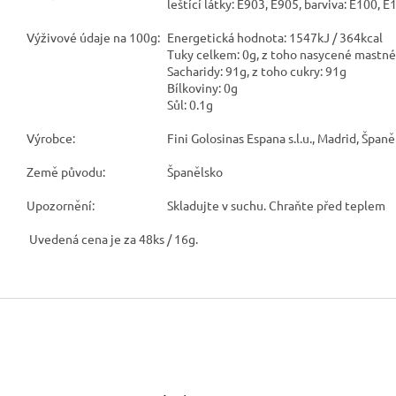
leštící látky: E903, E905, barviva: E100, 
Výživové údaje na 100g:
Energetická hodnota: 1547kJ / 364kcal
Tuky celkem: 0g, z toho nasycené mastné 
Sacharidy: 91g, z toho cukry: 91g
Bílkoviny: 0g
Sůl: 0.1g
Výrobce:
Fini Golosinas Espana s.l.u., Madrid, Španě
Země původu:
Španělsko
Upozornění:
Skladujte v suchu. Chraňte před teplem
Uvedená cena je za 48ks / 16g.
Z
á
p
a
t