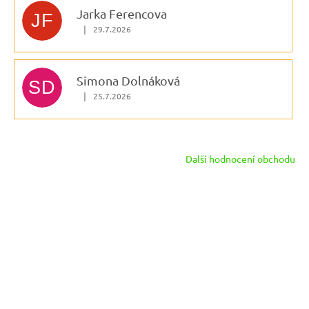
Jarka Ferencova
JF
|
29.7.2026
Hodnocení obchodu je 5 z 5 hvězdiček.
Simona Dolnáková
SD
|
25.7.2026
Hodnocení obchodu je 5 z 5 hvězdiček.
Další hodnocení obchodu