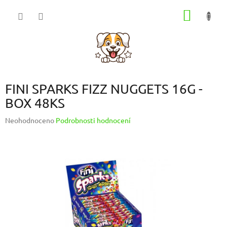
Přejít
NÁKUP
na
obsah
KOŠÍK
FINI SPARKS FIZZ NUGGETS 16G -
BOX 48KS
Průměrné
Neohodnoceno
Podrobnosti hodnocení
hodnocení
produktu
je
0,0
z
5
hvězdiček.