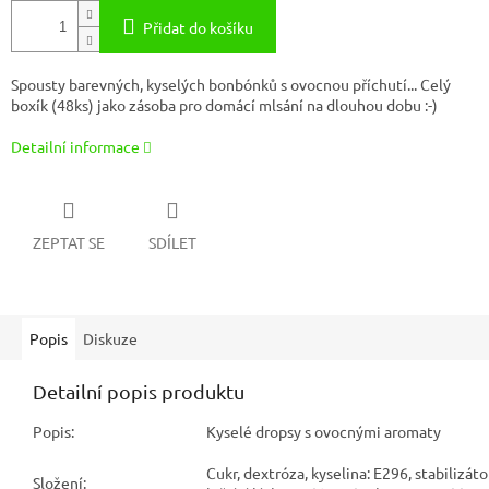
Přidat do košíku
Spousty barevných, kyselých bonbónků s ovocnou příchutí... Celý
boxík (48ks) jako zásoba pro domácí mlsání na dlouhou dobu :-)
Detailní informace
ZEPTAT SE
SDÍLET
Popis
Diskuze
Detailní popis produktu
Popis:
Kyselé dropsy s ovocnými aromaty
Cukr, dextróza, kyselina: E296, stabilizát
Složení: