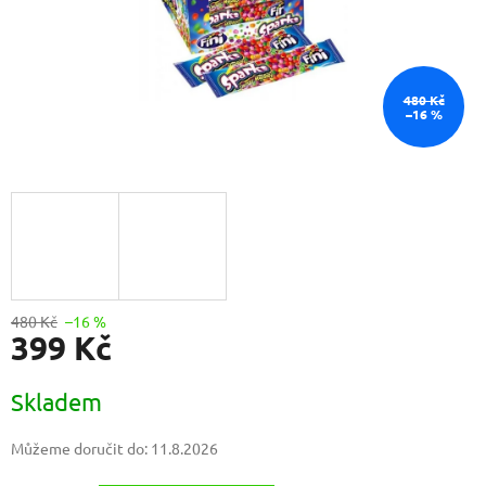
480 Kč
–16 %
480 Kč
–16 %
399 Kč
Měrná
Skladem
cena:
Můžeme doručit do:
11.8.2026