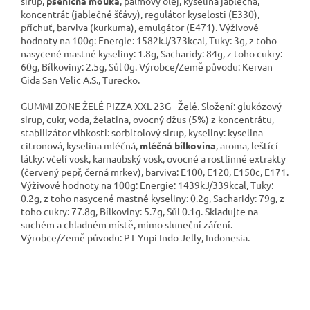
sirup,
pšeničná mouka
, palmový olej, kyselina jablečná,
koncentrát (jablečné šťávy), regulátor kyselosti (E330),
příchuť, barviva (kurkuma), emulgátor (E471). Výživové
hodnoty na 100g: Energie: 1582kJ/373kcal, Tuky: 3g, z toho
nasycené mastné kyseliny: 1.8g, Sacharidy: 84g, z toho cukry:
60g, Bílkoviny: 2.5g, Sůl 0g. Výrobce/Země původu: Kervan
Gida San Velic A.S., Turecko.
GUMMI ZONE ŽELÉ PIZZA XXL 23G - Želé. Složení: glukózový
sirup, cukr, voda, želatina, ovocný džus (5%) z koncentrátu,
stabilizátor vlhkosti: sorbitolový sirup, kyseliny: kyselina
citronová, kyselina mléčná,
mléčná bílkovina
, aroma, leštící
látky: včelí vosk, karnaubský vosk, ovocné a rostlinné extrakty
(červený pepř, černá mrkev), barviva: E100, E120, E150c, E171.
Výživové hodnoty na 100g: Energie: 1439kJ/339kcal, Tuky:
0.2g, z toho nasycené mastné kyseliny: 0.2g, Sacharidy: 79g, z
toho cukry: 77.8g, Bílkoviny: 5.7g, Sůl 0.1g. Skladujte na
suchém a chladném místě, mimo sluneční záření.
Výrobce/Země původu: PT Yupi Indo Jelly, Indonesia.
Z
á