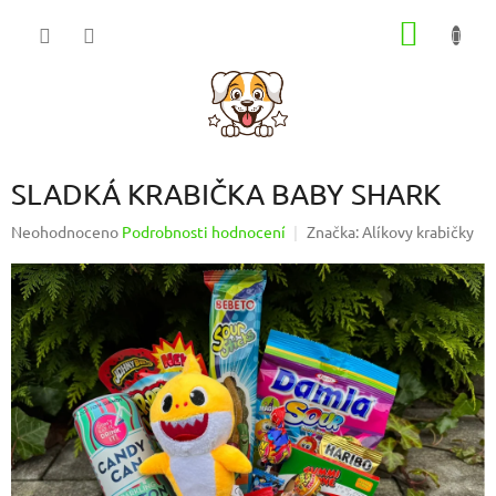
Přejít
NÁKUP
na
obsah
KOŠÍK
SLADKÁ KRABIČKA BABY SHARK
Průměrné
Neohodnoceno
Podrobnosti hodnocení
Značka:
Alíkovy krabičky
hodnocení
produktu
je
0,0
z
5
hvězdiček.