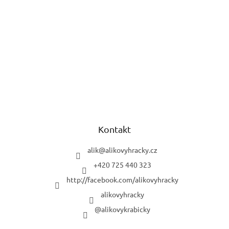
Kontakt
alik
@
alikovyhracky.cz
+420 725 440 323
http://facebook.com/alikovyhracky
alikovyhracky
@alikovykrabicky