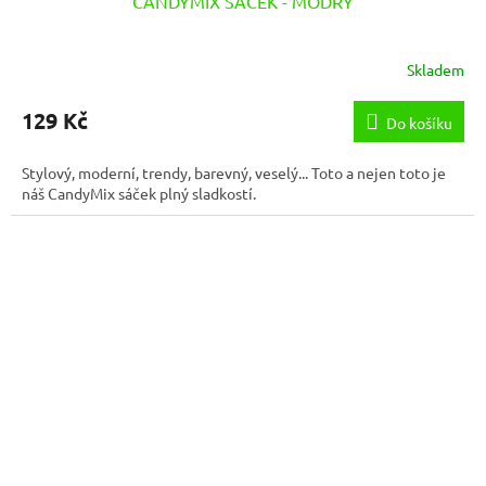
CANDYMIX SÁČEK - MODRÝ
Skladem
129 Kč
Do košíku
Stylový, moderní, trendy, barevný, veselý... Toto a nejen toto je
náš CandyMix sáček plný sladkostí.