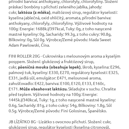
přírodní barviva: anthokyany, chlorofyly, chlorofyliny. Složení
práskací bonbóny s příchutí zeleného jablka, jahody:
cukr,
laktóza (z mléka)
, maltózový sirup, regulátor kyselosti:
kyselina jablečná, oxid uhličitý, aromata, přírodní barviva:
anthokyany, chlorofyly, chlorofyliny. Výživové hodnoty na
100g: Energie: 1688kJ/397kcal, Tuky: 0g, z toho nasycené
mastné kyseliny: 0g, Sacharidy: 99.3g, z toho cukry: 90.8g,
Bílkoviny: 0g, Sůl 0g. Výrobce/Země původu: Mada Sweet
Adam Pawlowski, Čína.
FINI ROLLER 20G - Cukrovinka s melounovým aroma a kyselým
posypem. Složení: glukózový a fruktózový sirup,
cukr,
pšeničná mouka (obsahuje lepek)
, škrob, kyselina: E296,
palmový tuk, kyseliny: E330, E270, regulátory kyselosti: E325,
E331, jedlá sůl, emulgátor: E471, melounové aroma,
zahušťovadlo: E422, barviva: E100, E120, E133, E160c,
E171.
Může obsahovat laktózu.
Skladujte v suchu. Chraňte
před teplem. Výživové hodnoty na 100g: Energie:
1445kJ/340kcal, Tuky: 1g, z toho nasycené mastné kyseliny:
0.6g, Sacharidy: 81g, z toho cukry: 54g, Bílkoviny: 1.8g, Sůl
0.5g. Výrobce/Země původu: Fini Golosinas, Španělsko.
JB LÍZÁTKO 8G - Lízátko s ovocnou příchutí. Složení: cukr,
glukózový sirup, regulátor kyselosti (kyselina citronová),