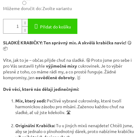
Můžeme doručit do:
Zvolte variantu
Přidat do košíku
SLADKÉ KRABIČKY: Ten správný mix. A skvělá krabička navíc!
😋
📦
Víte, jak to je – občas přijde chuť na sladké. 🤤 Proto jsme pro sebe i
pro Vás sestavili tyhle
výjimečné mixy
cukrovinek. Je to výběr
přesně z toho, co máme rádi my, a co prostě funguje. Žádné
kompromisy, jen
osvědčené dobroty
. 🥇
Dvě věci, které nás dělají jedinečnými:
Mix, který sedí:
Pečlivě vybrané cukrovinky, které tvoří
harmonickou zásobu pro mlsání. Zaženou každou chuť na
sladké, ať už jste kdekoliv. 🛣️
Originální Krabička:
Tu u jiných mixů nenajdete! Chtěli jsme,
aby se jednalo o plnohodnotný dárek, proto nabízíme krabičku