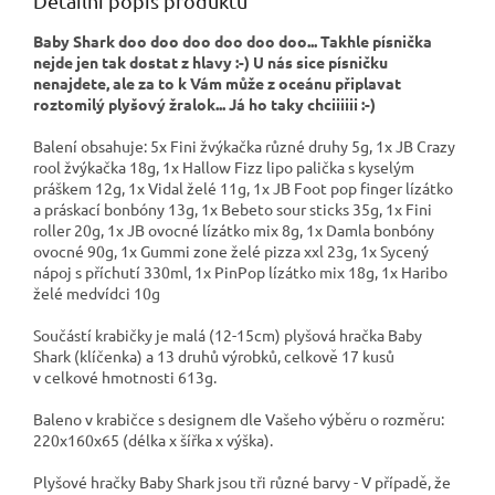
Detailní popis produktu
Baby Shark doo doo doo doo doo doo... Takhle písnička
nejde jen tak dostat z hlavy :-) U nás sice písničku
nenajdete, ale za to k Vám může z oceánu připlavat
roztomilý plyšový žralok... Já ho taky chciiiiii :-)
Balení obsahuje: 5x Fini žvýkačka různé druhy 5g, 1x JB Crazy
rool žvýkačka 18g, 1x Hallow Fizz lipo palička s kyselým
práškem 12g, 1x Vidal želé 11g, 1x JB Foot pop finger lízátko
a práskací bonbóny 13g, 1x Bebeto sour sticks 35g, 1x Fini
roller 20g, 1x JB ovocné lízátko mix 8g, 1x Damla bonbóny
ovocné 90g, 1x Gummi zone želé pizza xxl 23g, 1x Sycený
nápoj s příchutí 330ml, 1x PinPop lízátko mix 18g, 1x Haribo
želé medvídci 10g
Součástí krabičky je malá (12-15cm) plyšová hračka Baby
Shark (klíčenka) a
13 druhů výrobků, celkově 17 kusů
v celkové hmotnosti 613g.
Baleno v krabičce s designem dle Vašeho výběru o rozměru:
220x160x65 (délka x šířka x výška).
Plyšové hračky Baby Shark jsou tři různé barvy - V případě, že