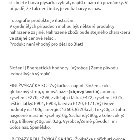
si chcete barvu plyšáčka vybrat, napište nám do poznámky. V
případě, že tak neučiníte, je volba barvy na nás.
Fotografie produktu je ilustrační.
V ojedinělých případech mohou být některé produkty
nahrazené za jiné. Nahrazené zboží bude stejného charakteru
ve stejné cenové relaci.
Produkt není vhodný pro děti do 3let!
Složení | Energetické hodnoty | Výrobce | Země původu
jednotlivých výrobků:
FINI ŽVÝKAČKA 5G - Žvýkačka s náplní. Složení: cukr,
glukózový sirup, gumová báze (
sójový lecitin
), aroma,
kyselení: E270, E296, zvlhčující látka: E422, kyselení: E325,
leštící látky: E901, E903, barviva E120, E171. Výživové
hodnoty na 100g: Energie: 1360kJ/320kcal, Tuky: 0g, z toho
nasycené mastné kyseliny: 0g, Sacharidy: 80g, z toho cukry:
70g, Bílkoviny: 0g, Sůl 0.2g. Výrobce/Země původu: Fini
Golosinas, Španělsko.
JB CRAZY ROLL ŽVÝKAČKA 18G - Žvýkačka s příchutí ovoce.