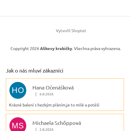
Vytvořil Shoptet
Copyright 2026
Alíkovy krabičky
. Všechna práva vyhrazena.
Jak o nás mluví zákazníci
Hana Očenášková
HO
|
6.8.2026
Hodnocení obchodu je 5 z 5 hvězdiček.
Krásné balení s hezkým přáním,je to milé a potěší
Michaela Schőppová
MS
|
2.8.2026