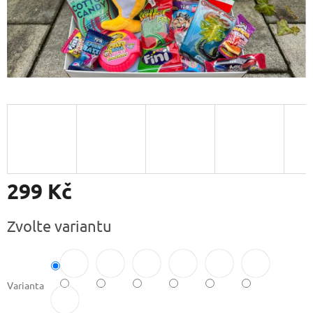
299 Kč
Měrná
Zvolte variantu
cena:
Varianta