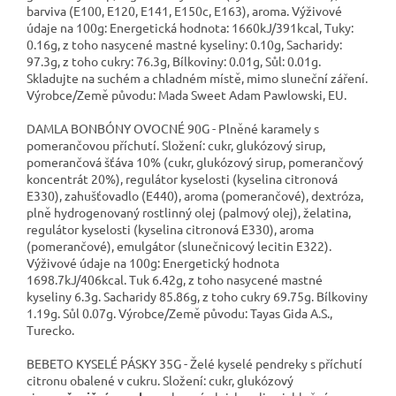
barviva (E100, E120, E141, E150c, E163), aroma. Výživové
údaje na 100g: Energetická hodnota: 1660kJ/391kcal, Tuky:
0.16g, z toho nasycené mastné kyseliny: 0.10g, Sacharidy:
97.3g, z toho cukry: 76.3g, Bílkoviny: 0.01g, Sůl: 0.01g.
Skladujte na suchém a chladném místě, mimo sluneční záření.
Výrobce/Země původu: Mada Sweet Adam Pawlowski, EU.
DAMLA BONBÓNY OVOCNÉ 90G - Plněné karamely s
pomerančovou příchutí. Složení: cukr, glukózový sirup,
pomerančová šťáva 10% (cukr, glukózový sirup, pomerančový
koncentrát 20%), regulátor kyselosti (kyselina citronová
E330), zahušťovadlo (E440), aroma (pomerančové), dextróza,
plně hydrogenovaný rostlinný olej (palmový olej), želatina,
regulátor kyselosti (kyselina citronová E330), aroma
(pomerančové), emulgátor (slunečnicový lecitin E322).
Výživové údaje na 100g: Energetický hodnota
1698.7kJ/406kcal. Tuk 6.42g, z toho nasycené mastné
kyseliny 6.3g. Sacharidy 85.86g, z toho cukry 69.75g. Bílkoviny
1.19g. Sůl 0.07g. Výrobce/Země původu: Tayas Gida A.S.,
Turecko.
BEBETO KYSELÉ PÁSKY 35G - Želé kyselé pendreky s příchutí
citronu obalené v cukru. Složení: cukr, glukózový