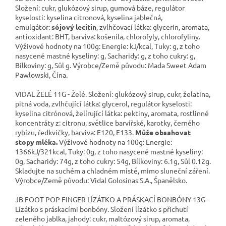
Složení: cukr, glukózový sirup, gumová báze, regulátor
kyselosti: kyselina citronová, kyselina jablečná,
emulgátor:
sójový lecitin
, zvlhčovací látka: glycerin, aromata,
antioxidant: BHT, barviva: košenila, chlorofyly, chlorofyliny.
Výživové hodnoty na 100g: Energie: kJ/kcal, Tuky: g, z toho
nasycené mastné kyseliny: g, Sacharidy: g, z toho cukry: g,
Bílkoviny: g, Sůl g. Výrobce/Země původu: Mada Sweet Adam
Pawlowski, Čína.
VIDAL ŽELÉ 11G - Želé. Složení: glukózový sirup, cukr, želatina,
pitná voda, zvlhčující látka: glycerol, regulátor kyselosti:
kyselina citrónová, želírující látka: pektiny, aromata, rostlinné
koncentráty z: citronu, světlice barvířské, karotky, černého
rybízu, ředkvičky, barviva: E120, E133.
Může obsahovat
stopy mléka.
Výživové hodnoty na 100g: Energie:
1366kJ/321kcal, Tuky: 0g, z toho nasycené mastné kyseliny:
0g, Sacharidy: 74g, z toho cukry: 54g, Bílkoviny: 6.1g, Sůl 0.12g.
Skladujte na suchém a chladném místě, mimo sluneční záření.
Výrobce/Země původu: Vidal Golosinas S.A., Španělsko.
JB FOOT POP FINGER LÍZÁTKO A PRÁSKACÍ BONBÓNY 13G -
Lízátko s práskacími bonbóny. Složení lízátko s přichutí
zeleného jablka, jahody: cukr, maltózový sirup, aromata,