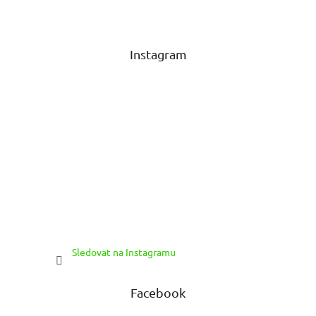
p
a
t
Instagram
í
Sledovat na Instagramu
Facebook