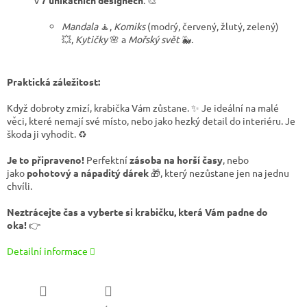
v
7
unikátních designech
: 🎨
Mandala
🧘,
Komiks
(modrý, červený, žlutý, zelený)
💥,
Kytičky
🌸 a
Mořský svět
🐳.
Praktická záležitost:
Když dobroty zmizí, krabička Vám zůstane. ✨ Je ideální na malé
věci, které nemají své místo, nebo jako hezký detail do interiéru. Je
škoda ji vyhodit. ♻️
Je to připraveno!
Perfektní
zásoba na horší časy
, nebo
jako
pohotový a nápaditý dárek
🎁, který nezůstane jen na jednu
chvíli.
Neztrácejte čas a vyberte si krabičku, která Vám padne do
oka!
👉
Detailní informace