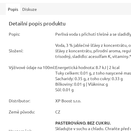
Popis
Diskuze
Detailní popis produktu
Popis:
Perlivá voda s příchutí třešně a se sladidl
Voda, 3 % jablečné šťávy z koncentrátu, o
Složení:
šťávy z koncentrátu, přírodní aroma, regul
trisodný, sladidlo: acesulfam K, vitaminy.
Výživové údaje na 100ml:
Energetická hodnota: 8.7 kJ | 2 kcal
Tuky celkem: 0.01 g, z toho nasycené mast
Sacharidy: 0.35 g, z toho cukry: 0.33 g
Bílkoviny: 0.01 g | Vláknina: g
Sůl: 0.01 g
Distributor:
XP Boost s.r.o.
Země původu:
CZ
PASTEROVÁNO. BEZ CUKRU.
Skladujte v suchu a chladu. Chraňte pře
Upozornění: