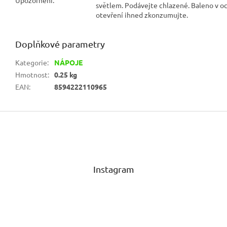
světlem. Podávejte chlazené. Baleno v o
otevření ihned zkonzumujte.
Doplňkové parametry
Kategorie
:
NÁPOJE
Hmotnost
:
0.25 kg
EAN
:
8594222110965
Z
á
p
a
t
Instagram
í