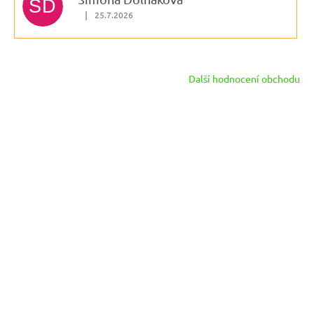
SD
|
25.7.2026
Hodnocení obchodu je 5 z 5 hvězdiček.
Další hodnocení obchodu