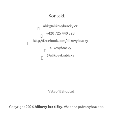
Kontakt
alik
@
alikovyhracky.cz
+420 725 440 323
http://facebook.com/alikovyhracky
alikovyhracky
@alikovykrabicky
Vytvořil Shoptet
Copyright 2026
Alíkovy krabičky
. Všechna práva vyhrazena.