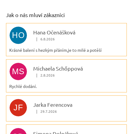
Jak o nás mluví zákazníci
Hana Očenášková
HO
|
6.8.2026
Hodnocení obchodu je 5 z 5 hvězdiček.
Krásné balení s hezkým přáním,je to milé a potěší
Michaela Schőppová
MS
|
2.8.2026
Hodnocení obchodu je 5 z 5 hvězdiček.
Rychlé dodání.
Jarka Ferencova
JF
|
29.7.2026
Hodnocení obchodu je 5 z 5 hvězdiček.
Simona Dolnáková