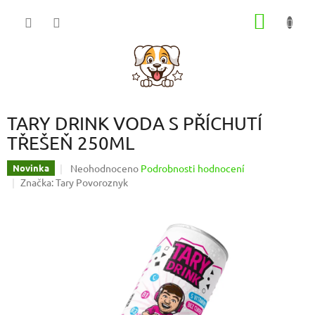
Přejít
NÁKUP
na
obsah
KOŠÍK
TARY DRINK VODA S PŘÍCHUTÍ
TŘEŠEŇ 250ML
Průměrné
Neohodnoceno
Podrobnosti hodnocení
Novinka
hodnocení
Značka:
Tary Povoroznyk
produktu
je
0,0
z
5
hvězdiček.