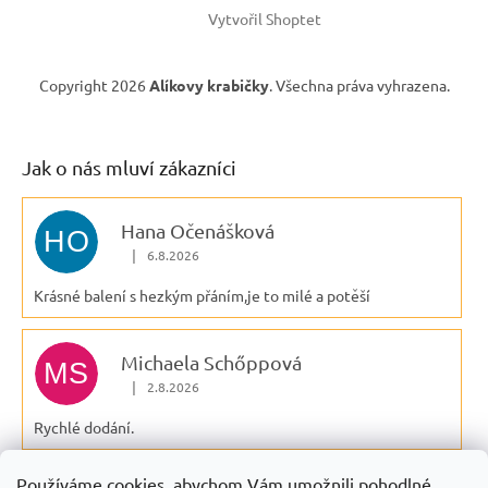
Vytvořil Shoptet
Copyright 2026
Alíkovy krabičky
. Všechna práva vyhrazena.
Jak o nás mluví zákazníci
Hana Očenášková
HO
|
6.8.2026
Hodnocení obchodu je 5 z 5 hvězdiček.
Krásné balení s hezkým přáním,je to milé a potěší
Michaela Schőppová
MS
|
2.8.2026
Hodnocení obchodu je 5 z 5 hvězdiček.
Rychlé dodání.
Používáme cookies, abychom Vám umožnili pohodlné