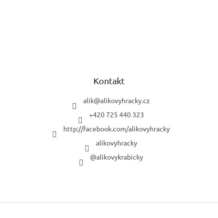
Kontakt
alik
@
alikovyhracky.cz
+420 725 440 323
http://facebook.com/alikovyhracky
alikovyhracky
@alikovykrabicky