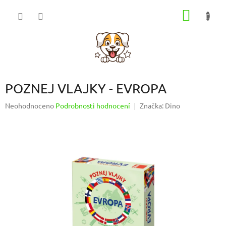
Přejít
NÁKUP
na
obsah
KOŠÍK
POZNEJ VLAJKY - EVROPA
Průměrné
Neohodnoceno
Podrobnosti hodnocení
Značka:
Dino
hodnocení
produktu
je
0,0
z
5
hvězdiček.