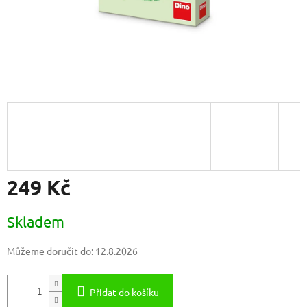
249 Kč
Měrná
Skladem
cena:
Můžeme doručit do:
12.8.2026
Přidat do košíku