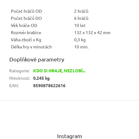
Počet hráčů OD
2 hráčů
Počet hráčů DO
6 hráčů
Věk hráče OD
10 let
Rozměr krabice
132 x 132 x 42 mm
Váha zboží v Kg
0,3 kg
Délka hry v minutách
10 min.
Doplňkové parametry
Kategorie
:
KDO SI HRAJE, NEZLOBÍ...
Hmotnost
:
0.245 kg
EAN
:
8590878622616
Z
á
p
a
t
Instagram
í