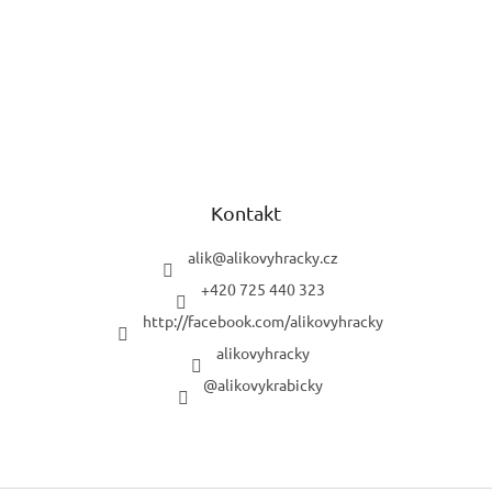
Kontakt
alik
@
alikovyhracky.cz
+420 725 440 323
http://facebook.com/alikovyhracky
alikovyhracky
@alikovykrabicky