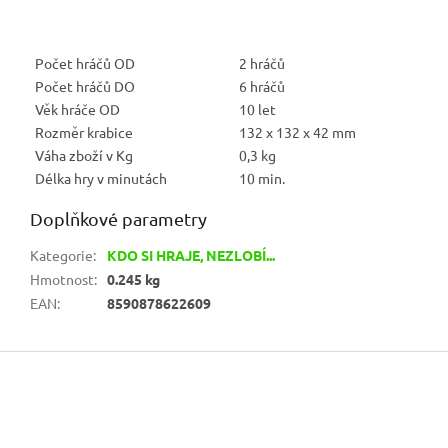
Počet hráčů OD
2 hráčů
Počet hráčů DO
6 hráčů
Věk hráče OD
10 let
Rozměr krabice
132 x 132 x 42 mm
Váha zboží v Kg
0,3 kg
Délka hry v minutách
10 min.
Doplňkové parametry
Kategorie
:
KDO SI HRAJE, NEZLOBÍ...
Hmotnost
:
0.245 kg
EAN
:
8590878622609
Z
á
p
a