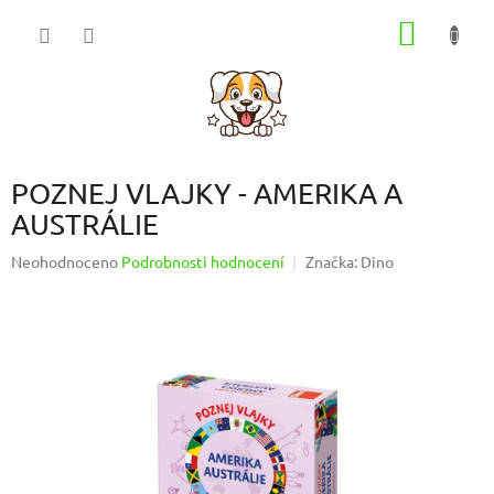
Přejít
NÁKUP
na
obsah
KOŠÍK
POZNEJ VLAJKY - AMERIKA A
AUSTRÁLIE
Průměrné
Neohodnoceno
Podrobnosti hodnocení
Značka:
Dino
hodnocení
produktu
je
0,0
z
5
hvězdiček.