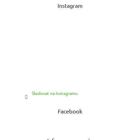
t
Instagram
í
Sledovat na Instagramu
Facebook