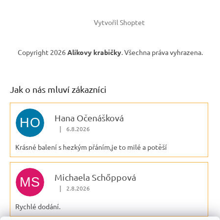
Vytvořil Shoptet
Copyright 2026
Alíkovy krabičky
. Všechna práva vyhrazena.
Jak o nás mluví zákazníci
Hana Očenášková
HO
|
6.8.2026
Hodnocení obchodu je 5 z 5 hvězdiček.
Krásné balení s hezkým přáním,je to milé a potěší
Michaela Schőppová
MS
|
2.8.2026
Hodnocení obchodu je 5 z 5 hvězdiček.
Rychlé dodání.