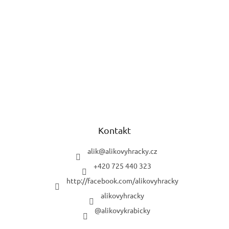
Kontakt
alik
@
alikovyhracky.cz
+420 725 440 323
http://facebook.com/alikovyhracky
alikovyhracky
@alikovykrabicky