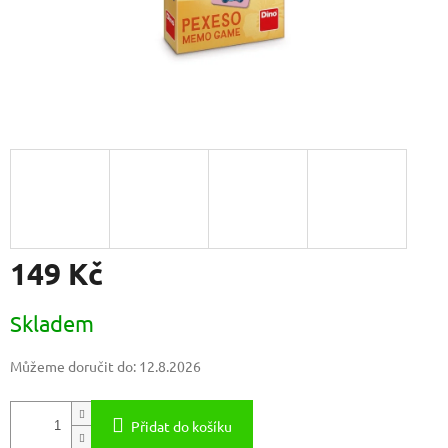
149 Kč
Měrná
Skladem
cena:
Můžeme doručit do:
12.8.2026
Přidat do košíku