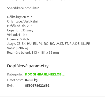
Specifikace produktu:
Délka hry:
20 min
Orientace:
Vertikální
Hráčů od–do:
2–6
Copyright:
Disney
Věk od:
4+ let
Licence:
Stitch
Jazyk: C
S, SK, HU, EN, PL, RO, BG, LV, LT, ET, RU, DE, NL, FR
Váha:
0.206 kg
Rozměry balení: 1
13 x 181 x 35 mm
Doplňkové parametry
Kategorie
:
KDO SI HRAJE, NEZLOBÍ...
Hmotnost
:
0.206 kg
EAN
:
8590878622692
Z
á