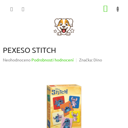
Přejít
NÁKUP
na
obsah
KOŠÍK
PEXESO STITCH
Průměrné
Neohodnoceno
Podrobnosti hodnocení
Značka:
Dino
hodnocení
produktu
je
0,0
z
5
hvězdiček.