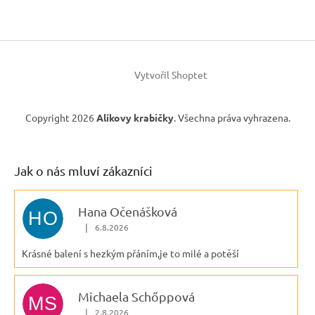
Vytvořil Shoptet
Copyright 2026
Alíkovy krabičky
. Všechna práva vyhrazena.
Jak o nás mluví zákazníci
Hana Očenášková
HO
|
6.8.2026
Hodnocení obchodu je 5 z 5 hvězdiček.
Krásné balení s hezkým přáním,je to milé a potěší
Michaela Schőppová
MS
|
2.8.2026