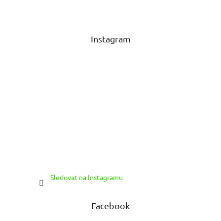
p
a
t
Instagram
í
Sledovat na Instagramu
Facebook