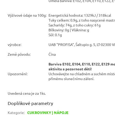
Umělá barviva: E102, E104, E110, E122, E
Výživové údaje na 100g:
Energetická hodnota: 1329kJ / 318kcal
Tuky celkem: 0.9g, z toho nasycené mastn
Sacharidy: 74g, z toho cukry: 61g
Bílkoviny: 0g | Vláknina: g
Sůl: 0.1g
výrobce:
UAB "PROFISA", Šaltupio g. 5, LT-02300 Vi
Země původu:
Čína
Barviva E102, E104, E110, E122, E129 mo
aktivitu a pozornost dětí!
Upozornění:
Uchovávejte na chladném a suchém místě
přímému slunečnímu záření.
Uvedená cena je za 1ks.
Doplňkové parametry
Kategorie
:
CUKROVINKY | NÁPOJE