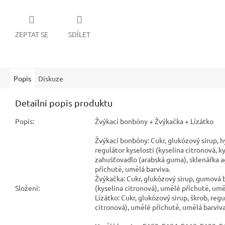
ZEPTAT SE
SDÍLET
Popis
Diskuze
Detailní popis produktu
Popis:
Žvýkací bonbóny + Žvýkačka + Lízátko
Žvýkací bonbóny: Cukr, glukózový sirup, h
regulátor kyselosti (kyselina citronová, ky
zahušťovadlo (arabská guma), sklenářka a
příchutě, umělá barviva.
Žvýkačka: Cukr, glukózový sirup, gumová b
Složení:
(kyselina citronová), umělé příchutě, umě
Lízátko: Cukr, glukózový sirup, škrob, regu
citronová), umělé příchutě, umělá barviva