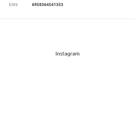
EAN
:
6958364541353
Z
á
p
a
t
Instagram
í