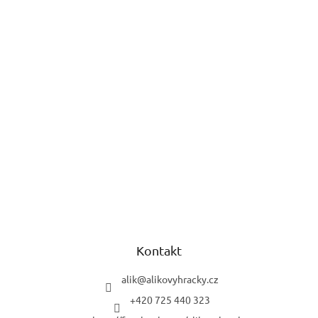
Kontakt
alik
@
alikovyhracky.cz
+420 725 440 323