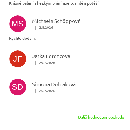
Krásné balení s hezkým přáním,je to milé a potěší
Michaela Schőppová
MS
|
2.8.2026
Hodnocení obchodu je 5 z 5 hvězdiček.
Rychlé dodání.
Jarka Ferencova
JF
|
29.7.2026
Hodnocení obchodu je 5 z 5 hvězdiček.
Simona Dolnáková
SD
|
25.7.2026
Hodnocení obchodu je 5 z 5 hvězdiček.
Další hodnocení obchodu