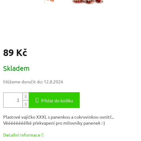
89 Kč
Měrná
Skladem
cena:
Můžeme doručit do:
12.8.2026
Přidat do košíku
Plastové vajíčko XXXL s panenkou a cukrovinkou uvnitř...
Véééééééélké překvapení pro milovníky panenek :-)
Detailní informace