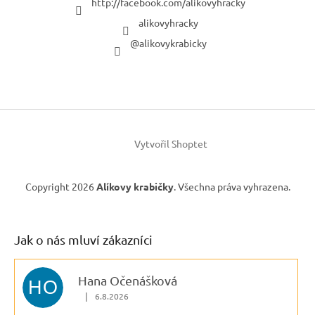
http://facebook.com/alikovyhracky
alikovyhracky
@alikovykrabicky
Vytvořil Shoptet
Copyright 2026
Alíkovy krabičky
. Všechna práva vyhrazena.
Jak o nás mluví zákazníci
Hana Očenášková
HO
|
6.8.2026
Hodnocení obchodu je 5 z 5 hvězdiček.