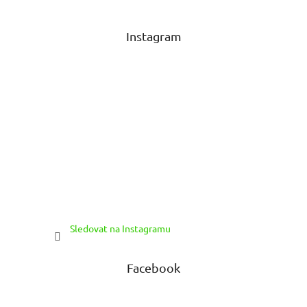
a
t
Instagram
í
Sledovat na Instagramu
Facebook