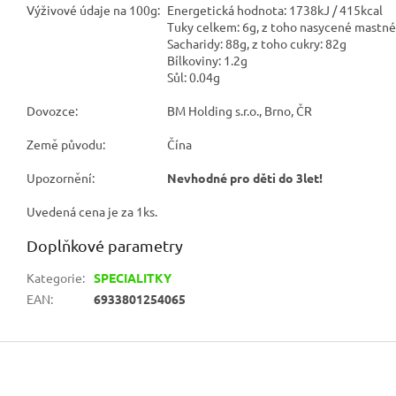
Výživové údaje na 100g:
Energetická hodnota: 1738kJ / 415kcal
Tuky celkem: 6g, z toho nasycené mastné 
Sacharidy: 88g, z toho cukry: 82g
Bílkoviny: 1.2g
Sůl: 0.04g
Dovozce:
BM Holding s.r.o., Brno, ČR
Země původu:
Čína
Upozornění:
Nevhodné pro děti do 3let!
Uvedená cena je za 1ks.
Doplňkové parametry
Kategorie
:
SPECIALITKY
EAN
:
6933801254065
Z
á
p