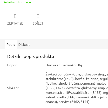
Detailní informace
ZEPTAT SE
SDÍLET
Popis
Diskuze
Detailní popis produktu
Popis:
Hračka s cukrovinkou 8g
Žvýkací bonbóny - Cukr, glukózový sirup,
stabilizátor (E420), hovězí želatina, regu
(jablko, jahoda, třešeň, pomeranč, meloun
Složení:
(E322, E471), dextróza, glukózový sirup, c
koncentrátu 10%, stabilizátor (E422), reg
zahušťovadlo (E440), aroma (jablko, jaho
ananas), barviva (E162, E141)