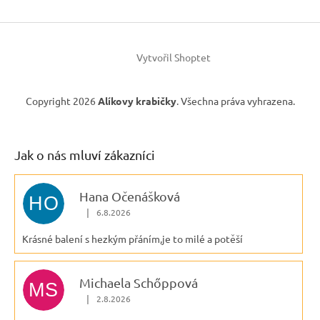
Vytvořil Shoptet
Copyright 2026
Alíkovy krabičky
. Všechna práva vyhrazena.
Jak o nás mluví zákazníci
Hana Očenášková
HO
|
6.8.2026
Hodnocení obchodu je 5 z 5 hvězdiček.
Krásné balení s hezkým přáním,je to milé a potěší
Michaela Schőppová
MS
|
2.8.2026
Hodnocení obchodu je 5 z 5 hvězdiček.