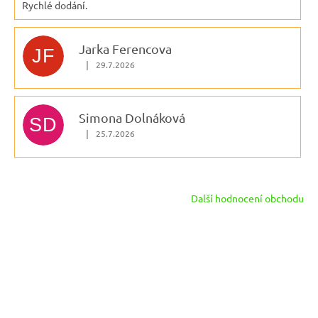
Rychlé dodání.
Jarka Ferencova
JF
|
29.7.2026
Hodnocení obchodu je 5 z 5 hvězdiček.
Simona Dolnáková
SD
|
25.7.2026
Hodnocení obchodu je 5 z 5 hvězdiček.
Další hodnocení obchodu