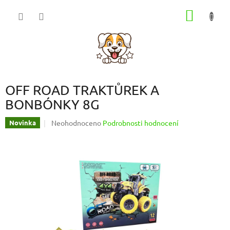
Přejít
NÁKUP
na
obsah
KOŠÍK
OFF ROAD TRAKTŮREK A
BONBÓNKY 8G
Průměrné
Neohodnoceno
Podrobnosti hodnocení
Novinka
hodnocení
produktu
je
0,0
z
5
hvězdiček.