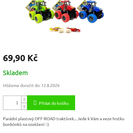
69,90 Kč
Měrná
Skladem
cena:
Můžeme doručit do:
12.8.2026
Přidat do košíku
Parádní plastový OFF-ROAD traktůrek... Jede k Vám a veze hrstku
bonbónků na osvěžení :-)