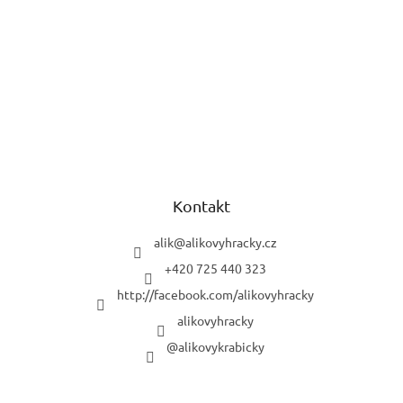
Kontakt
alik
@
alikovyhracky.cz
+420 725 440 323
http://facebook.com/alikovyhracky
alikovyhracky
@alikovykrabicky