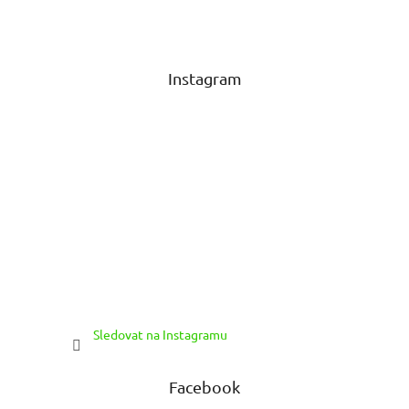
á
p
a
t
Instagram
í
Sledovat na Instagramu
Facebook