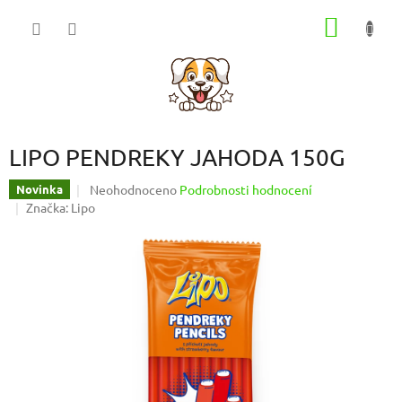
Přejít
NÁKUP
na
obsah
KOŠÍK
LIPO PENDREKY JAHODA 150G
Průměrné
Neohodnoceno
Podrobnosti hodnocení
Novinka
hodnocení
Značka:
Lipo
produktu
je
0,0
z
5
hvězdiček.