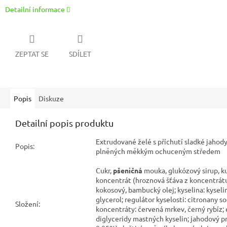
Detailní informace
ZEPTAT SE
SDÍLET
Popis
Diskuze
Detailní popis produktu
Extrudované želé s příchutí sladké jahod
Popis:
plněných měkkým ochuceným středem
Cukr,
pšeničná
mouka, glukózový sirup, ku
koncentrát (hroznová šťáva z koncentrátu
kokosový, bambucký olej; kyselina: kyselin
glycerol; regulátor kyselosti: citronany s
Složení:
koncentráty: červená mrkev, černý rybíz;
diglyceridy mastných kyselin; jahodový p