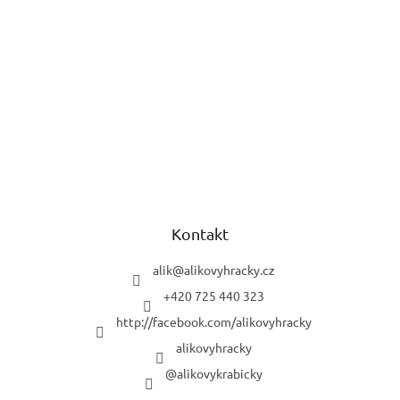
Kontakt
alik
@
alikovyhracky.cz
+420 725 440 323
http://facebook.com/alikovyhracky
alikovyhracky
@alikovykrabicky