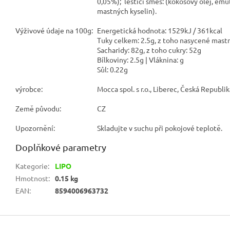
0,05%); lešticí směs: (kokosový olej, emu
mastných kyselin).
Výživové údaje na 100g:
Energetická hodnota: 1529kJ / 361kcal
Tuky celkem: 2.5g, z toho nasycené mastn
Sacharidy: 82g, z toho cukry: 52g
Bílkoviny: 2.5g | Vláknina: g
Sůl: 0.22g
výrobce:
Mocca spol. s r.o., Liberec, Česká Republik
Země původu:
CZ
Upozornění:
Skladujte v suchu při pokojové teplotě.
Doplňkové parametry
Kategorie
:
LIPO
Hmotnost
:
0.15 kg
EAN
:
8594006963732
Z