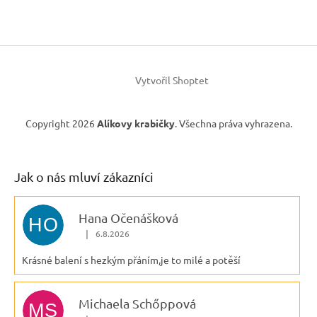
Vytvořil Shoptet
Copyright 2026
Alíkovy krabičky
. Všechna práva vyhrazena.
Jak o nás mluví zákazníci
Hana Očenášková
HO
|
6.8.2026
Hodnocení obchodu je 5 z 5 hvězdiček.
Krásné balení s hezkým přáním,je to milé a potěší
Michaela Schőppová
MS