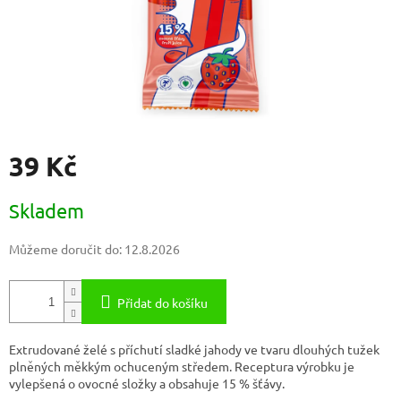
39 Kč
Měrná
Skladem
cena:
Můžeme doručit do:
12.8.2026
Přidat do košíku
Extrudované želé s příchutí sladké jahody ve tvaru dlouhých tužek
plněných měkkým ochuceným středem. Receptura výrobku je
vylepšená o ovocné složky a obsahuje 15 % šťávy.