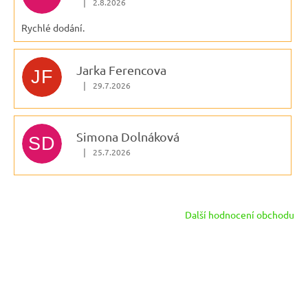
|
2.8.2026
Hodnocení obchodu je 5 z 5 hvězdiček.
Rychlé dodání.
Jarka Ferencova
JF
|
29.7.2026
Hodnocení obchodu je 5 z 5 hvězdiček.
Simona Dolnáková
SD
|
25.7.2026
Hodnocení obchodu je 5 z 5 hvězdiček.
Další hodnocení obchodu