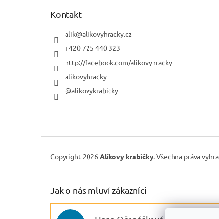
Kontakt
alik
@
alikovyhracky.cz
+420 725 440 323
http://facebook.com/alikovyhracky
alikovyhracky
@alikovykrabicky
Copyright 2026
Alíkovy krabičky
. Všechna práva vyhr
Jak o nás mluví zákazníci
Hana Očenášková