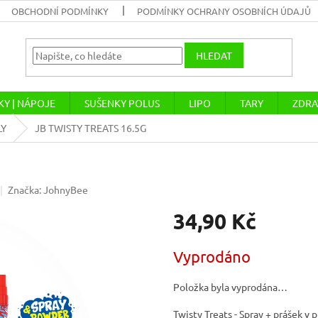
OBCHODNÍ PODMÍNKY
PODMÍNKY OCHRANY OSOBNÍCH ÚDAJŮ
HLEDAT
Y | NÁPOJE
SUŠENKY POLUS
LIPO
TARY
ZDRA
LY
JB TWISTY TREATS 16.5G
Značka:
JohnyBee
34,90 Kč
Měrná
Vyprodáno
cena:
Položka byla vyprodána…
Twisty Treats - Spray + prášek v 