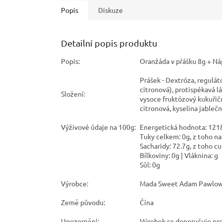
Popis
Diskuze
Detailní popis produktu
Popis:
Oranžáda v přášku 8g + Náp
Prášek - Dextróza, reguláto
citronová), protispékavá l
Složení:
vysoce fruktózový kukuřičn
citronová, kyselina jablečn
Výživové údaje na 100g:
Energetická hodnota: 1218
Tuky celkem: 0g, z toho n
Sacharidy: 72.7g, z toho cu
Bílkoviny: 0g | Vláknina: g
Sůl: 0g
Výrobce:
Mada Sweet Adam Pawlowsk
Země původu:
Čína
Upozornění:
Výrobek se doporučuje pro