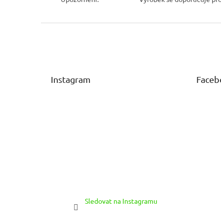
Z
á
p
a
t
Instagram
Faceb
í
Sledovat na Instagramu