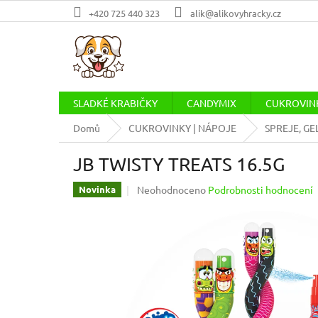
Přejít
+420 725 440 323
alik@alikovyhracky.cz
na
obsah
SLADKÉ KRABIČKY
CANDYMIX
CUKROVINK
Domů
CUKROVINKY | NÁPOJE
SPREJE, GE
JB TWISTY TREATS 16.5G
Průměrné
Neohodnoceno
Podrobnosti hodnocení
Novinka
hodnocení
produktu
je
0,0
z
5
hvězdiček.