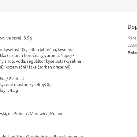
Dop
oj ve spreji 8.5g
Kate
EAN
:
r kyselosti (kyselina jablečná, kyselina
Polo
átka (stearan hořečnatý), aroma. Nápoj -
ý sirup, voda, regulátor kyselosti (kyselina
á), kozervační látka (sorban draselný).
kJ / 291kcal
asycené mastné kyseliny: 0g
kry: 54.5g
i, ul. Polna 7, Morawica, Poland
 děti od 8let. Obsahuje kyselinu citronovou.