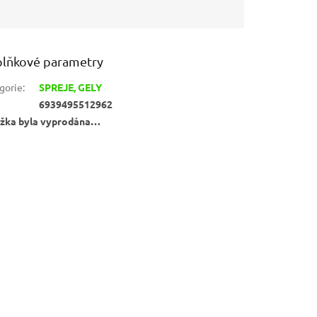
lňkové parametry
gorie
:
SPREJE, GELY
6939495512962
žka byla vyprodána…