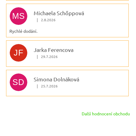
Michaela Schőppová
MS
|
2.8.2026
Hodnocení obchodu je 5 z 5 hvězdiček.
Rychlé dodání.
Jarka Ferencova
JF
|
29.7.2026
Hodnocení obchodu je 5 z 5 hvězdiček.
Simona Dolnáková
SD
|
25.7.2026
Hodnocení obchodu je 5 z 5 hvězdiček.
Další hodnocení obchodu