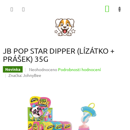
Přejít
NÁKUP
na
obsah
KOŠÍK
JB POP STAR DIPPER (LÍZÁTKO +
PRÁŠEK) 35G
Průměrné
Neohodnoceno
Podrobnosti hodnocení
Novinka
hodnocení
Značka:
JohnyBee
produktu
je
0,0
z
5
hvězdiček.