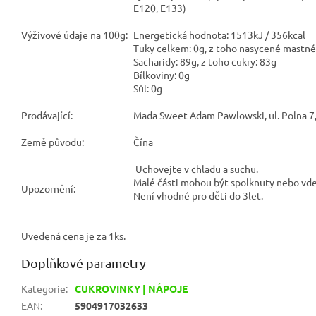
E120, E133)
Výživové údaje na 100g:
Energetická hodnota: 1513kJ / 356kcal
Tuky celkem: 0g, z toho nasycené mastné 
Sacharidy: 89g, z toho cukry: 83g
Bílkoviny: 0g
Sůl: 0g
Prodávající:
Mada Sweet Adam Pawlowski, ul. Polna 7
Země původu:
Čína
Uchovejte v chladu a suchu.
Malé části mohou být spolknuty nebo vd
Upozornění:
Není vhodné pro děti do 3let.
Uvedená cena je za 1ks.
Doplňkové parametry
Kategorie
:
CUKROVINKY | NÁPOJE
EAN
:
5904917032633