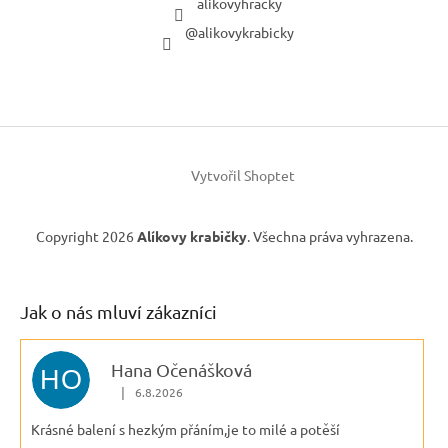
alikovyhracky
@alikovykrabicky
Vytvořil Shoptet
Copyright 2026
Alíkovy krabičky
. Všechna práva vyhrazena.
Jak o nás mluví zákazníci
Hana Očenášková
HO
|
6.8.2026
Hodnocení obchodu je 5 z 5 hvězdiček.
Krásné balení s hezkým přáním,je to milé a potěší