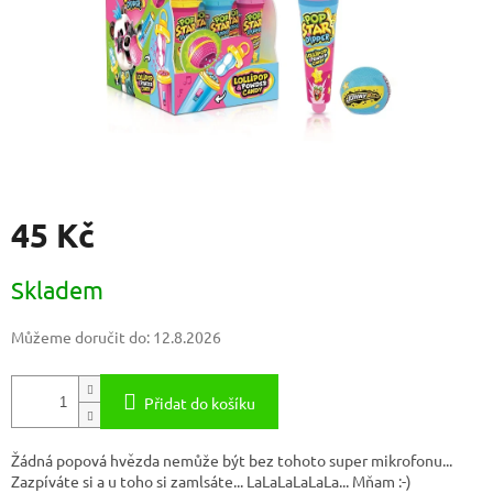
45 Kč
Měrná
Skladem
cena:
Můžeme doručit do:
12.8.2026
Přidat do košíku
Žádná popová hvězda nemůže být bez tohoto super mikrofonu...
Zazpíváte si a u toho si zamlsáte... LaLaLaLaLaLa... Mňam :-)