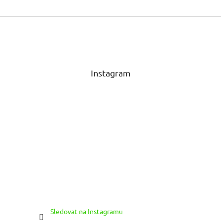
Z
á
p
a
t
Instagram
í
Sledovat na Instagramu