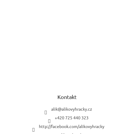
Kontakt
alik
@
alikovyhracky.cz
+420 725 440 323
http://facebook.com/alikovyhracky