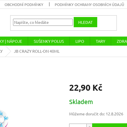
OBCHODNÍ PODMÍNKY
PODMÍNKY OCHRANY OSOBNÍCH ÚDAJŮ
HLEDAT
Y | NÁPOJE
SUŠENKY POLUS
LIPO
TARY
ZDRA
LY
JB CRAZY ROLL-ON 40ML
22,90 Kč
Měrná
Skladem
cena:
Můžeme doručit do:
12.8.2026