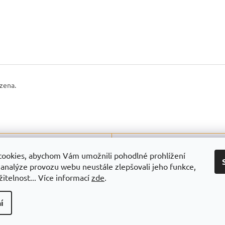
azena.
Michaela Schőppová
Jarka Ferencova
S
JF
ookies, abychom Vám umožnili pohodlné prohlížení
|
|
2.8.2026
29.7.2026
Hodnocení obchodu je 5 z 5 hvězdiček.
Hodnocení obchodu je
 analýze provozu webu neustále zlepšovali jeho funkce,
itelnost... Více informací
zde
.
dodání.
í