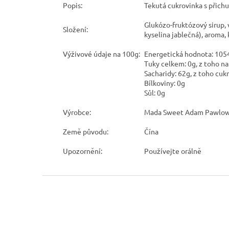
Popis:
Tekutá cukrovinka s přichu
Glukózo-fruktózový sirup, v
Složení:
kyselina jablečná), aroma,
Výživové údaje na 100g:
Energetická hodnota: 1054
Tuky celkem: 0g, z toho n
Sacharidy: 62g, z toho cuk
Bílkoviny: 0g
Sůl: 0g
Výrobce:
Mada Sweet Adam Pawlowsk
Země původu:
Čína
Upozornění:
Používejte orálně
Z
á
p
a
t