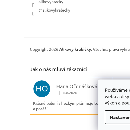
alikovyhracky
@alikovykrabicky
Copyright 2026
Alíkovy krabičky
. Všechna práva vyhr
Jak o nás mluví zákazníci
Hana Očenášková
HO
M
Používáme c
|
6.8.2026
Hodnocení obchodu je 5 z 5 hvězdiček.
webu a díky
výkon a použ
Krásné balení s hezkým přáním,je to milé
Rychlé 
a potěší
Nastaven