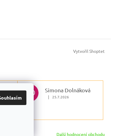
Vytvořil Shoptet
Simona Dolnáková
SD
|
25.7.2026
Souhlasím
 5 z 5 hvězdiček.
Hodnocení obchodu je 5 z 5 hvězdiček.
Další hodnocení obchodu