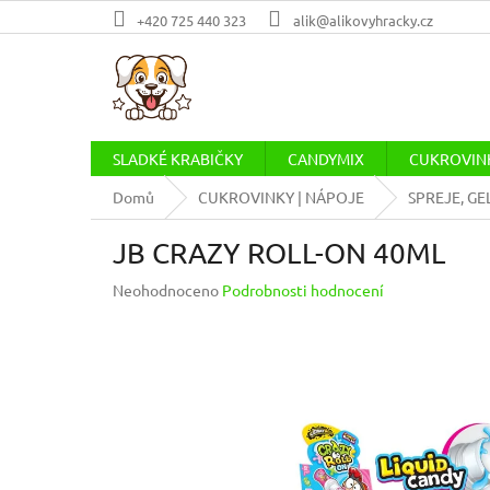
Přejít
+420 725 440 323
alik@alikovyhracky.cz
na
obsah
SLADKÉ KRABIČKY
CANDYMIX
CUKROVINK
Domů
CUKROVINKY | NÁPOJE
SPREJE, GE
JB CRAZY ROLL-ON 40ML
Průměrné
Neohodnoceno
Podrobnosti hodnocení
hodnocení
produktu
je
0,0
z
5
hvězdiček.