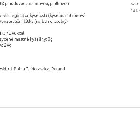
tí: jahodovou, malinovou, jablkovou
Kate
EAN
:
oda, regulátor kyselosti (kyselina citrónová,
 konzervační látka (sorban draselný)
kJ / 248kcal
asycené mastné kyseliny: 0g
ry: 24g
i, ul. Polna 7, Morawica, Poland