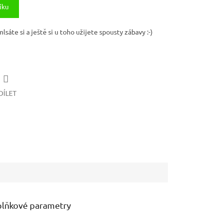
íku
mlsáte si a ještě si u toho užijete spousty zábavy :-)
DÍLET
lňkové parametry