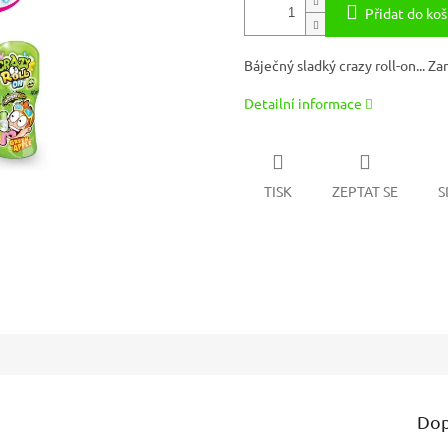
Přidat do koš
Báječný sladký crazy roll-on... Za
Detailní informace
TISK
ZEPTAT SE
S
Dop