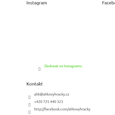
Instagram
Faceb
í
Sledovat na Instagramu
Kontakt
alik
@
alikovyhracky.cz
+420 725 440 323
http://facebook.com/alikovyhracky