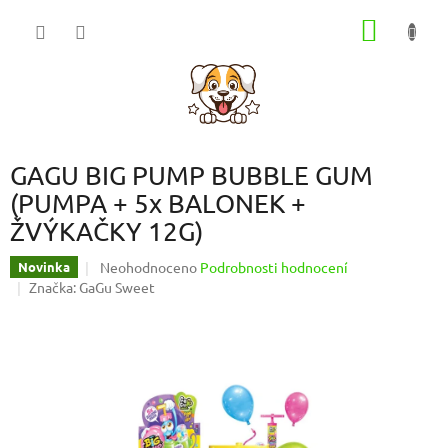
Přejít
NÁKUP
na
obsah
KOŠÍK
GAGU BIG PUMP BUBBLE GUM
(PUMPA + 5x BALONEK +
ŽVÝKAČKY 12G)
Průměrné
Neohodnoceno
Podrobnosti hodnocení
Novinka
hodnocení
Značka:
GaGu Sweet
produktu
je
0,0
z
5
hvězdiček.