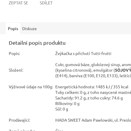
ZEPTAT SE
SDÍLET
Popis
Diskuze
Detailní popis produktu
Popis:
Žvýkačka s příchutí Tutti-frutti
Cukr, gumová báze, glukózový sirup, aroma
Složení:
(kyselina citronová), emulgátor (
SÓJOV
(E414), barviva (E100, E120, E133), leštíc
Výživové údaje na 100g:
Energetická hodnota: 1485 kJ / 355 kcal
Tuky celkem: 0 g, z toho nasycené mastné 
Sacharidy: 91.2 g, z toho cukry: 74.6 g
Bílkoviny: 0 g
Sůl: 0 g
Prodávající:
MADA SWEET Adam Pawlowski, ul. Preslow
Země původu:
Čína