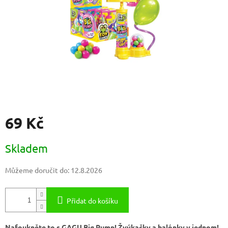
69 Kč
Měrná
Skladem
cena:
Můžeme doručit do:
12.8.2026
Přidat do košíku
Nafoukněte to s GAGU Big Pump! Žvýkačky a balónky v jednom!