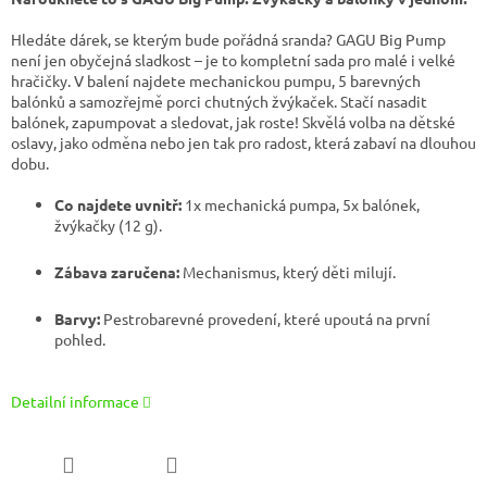
Hledáte dárek, se kterým bude pořádná sranda? GAGU Big Pump
není jen obyčejná sladkost – je to kompletní sada pro malé i velké
hračičky. V balení najdete mechanickou pumpu, 5 barevných
balónků a samozřejmě porci chutných žvýkaček. Stačí nasadit
balónek, zapumpovat a sledovat, jak roste! Skvělá volba na dětské
oslavy, jako odměna nebo jen tak pro radost, která zabaví na dlouhou
dobu.
Co najdete uvnitř:
1x mechanická pumpa, 5x balónek,
žvýkačky (12 g).
Zábava zaručena:
Mechanismus, který děti milují.
Barvy:
Pestrobarevné provedení, které upoutá na první
pohled.
Detailní informace