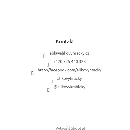
Kontakt
alik
@
alikovyhracky.cz
+420 725 440 323
http://facebook.com/alikovyhracky
alikovyhracky
@alikovykrabicky
Vytvořil Shoptet