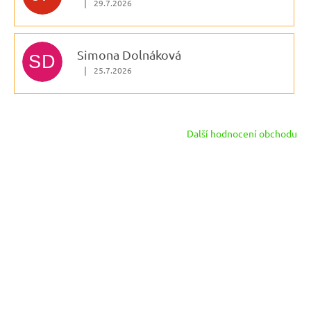
|
29.7.2026
Hodnocení obchodu je 5 z 5 hvězdiček.
Simona Dolnáková
SD
|
25.7.2026
Hodnocení obchodu je 5 z 5 hvězdiček.
Další hodnocení obchodu