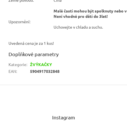
Malé časti mohou být spolknuty nebo 
Není vhodné pro děti do 3let!
Upozornění:
Uchovejte v chladu a suchu.
Uvedená cena je za 1 kus!
Doplňkové parametry
Kategorie
:
ŽVÝKAČKY
EAN
:
5904917032848
Z
á
p
a
t
Instagram
í