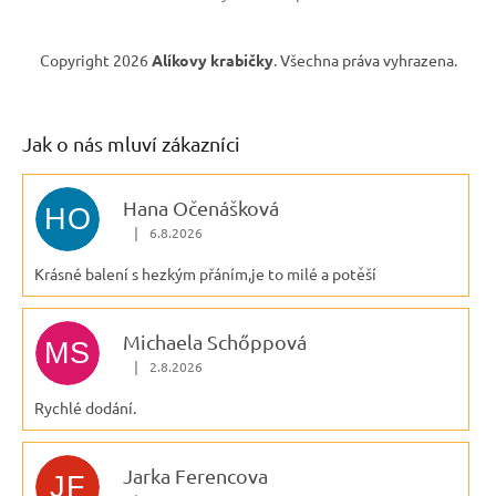
Copyright 2026
Alíkovy krabičky
. Všechna práva vyhrazena.
Jak o nás mluví zákazníci
Hana Očenášková
HO
|
6.8.2026
Hodnocení obchodu je 5 z 5 hvězdiček.
Krásné balení s hezkým přáním,je to milé a potěší
Michaela Schőppová
MS
|
2.8.2026
Hodnocení obchodu je 5 z 5 hvězdiček.
Rychlé dodání.
Jarka Ferencova
JF