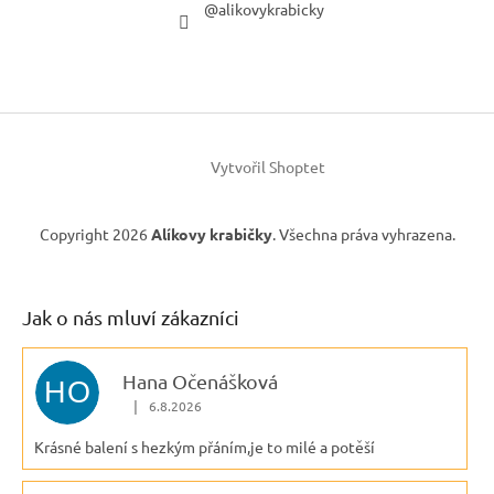
@alikovykrabicky
Vytvořil Shoptet
Copyright 2026
Alíkovy krabičky
. Všechna práva vyhrazena.
Jak o nás mluví zákazníci
Hana Očenášková
HO
|
6.8.2026
Hodnocení obchodu je 5 z 5 hvězdiček.
Krásné balení s hezkým přáním,je to milé a potěší