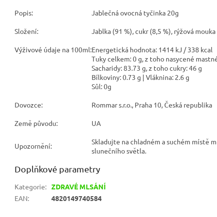
Popis:
Jablečná ovocná tyčinka 20g
Složení:
Jablka (91 %), cukr (8,5 %), rýžová mouka
Výživové údaje na 100ml:
Energetická hodnota: 1414 kJ / 338 kcal
Tuky celkem: 0 g, z toho nasycené mastné 
Sacharidy: 83.73 g, z toho cukry: 46 g
Bílkoviny: 0.73 g | Vláknina: 2.6 g
Sůl: 0g
Dovozce:
Rommar s.r.o., Praha 10, Česká republika
Země původu:
UA
Skladujte na chladném a suchém místě 
Upozornění:
slunečního světla.
Doplňkové parametry
Kategorie
:
ZDRAVÉ MLSÁNÍ
EAN
:
4820149740584