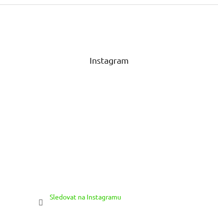
Z
á
p
a
t
Instagram
í
Sledovat na Instagramu