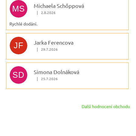
Michaela Schőppová
MS
|
2.8.2026
Hodnocení obchodu je 5 z 5 hvězdiček.
Rychlé dodání.
Jarka Ferencova
JF
|
29.7.2026
Hodnocení obchodu je 5 z 5 hvězdiček.
Simona Dolnáková
SD
|
25.7.2026
Hodnocení obchodu je 5 z 5 hvězdiček.
Další hodnocení obchodu