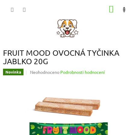
Přejít
NÁKUP
na
obsah
KOŠÍK
FRUIT MOOD OVOCNÁ TYČINKA
JABLKO 20G
Průměrné
Neohodnoceno
Podrobnosti hodnocení
Novinka
hodnocení
produktu
je
0,0
z
5
hvězdiček.