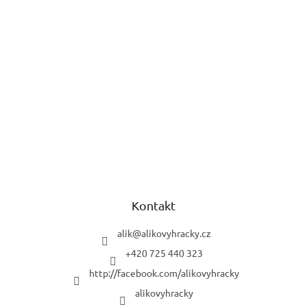
Kontakt
alik
@
alikovyhracky.cz
+420 725 440 323
http://facebook.com/alikovyhracky
alikovyhracky