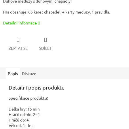
Duhové medúzy s duhovými chapadly!
Hra obsahuje: 65 karet chapadel, 4 karty medúzy, 1 pravidla.
Detailní informace
ZEPTAT SE
SDÍLET
Popis
Diskuze
Detailní popis produktu
Specifikace produktu:
Délka hry:
15 min
Hráčů od–do:
2–4
Hráčů do:
4
Věk od:
4+ let