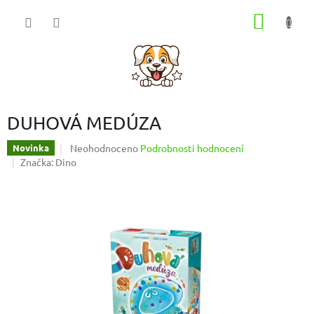
Přejít
NÁKUP
na
obsah
KOŠÍK
DUHOVÁ MEDÚZA
Průměrné
Neohodnoceno
Podrobnosti hodnocení
Novinka
hodnocení
Značka:
Dino
produktu
je
0,0
z
5
hvězdiček.