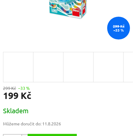
299 Kč
–33 %
299 Kč
–33 %
199 Kč
Měrná
Skladem
cena:
Můžeme doručit do:
11.8.2026