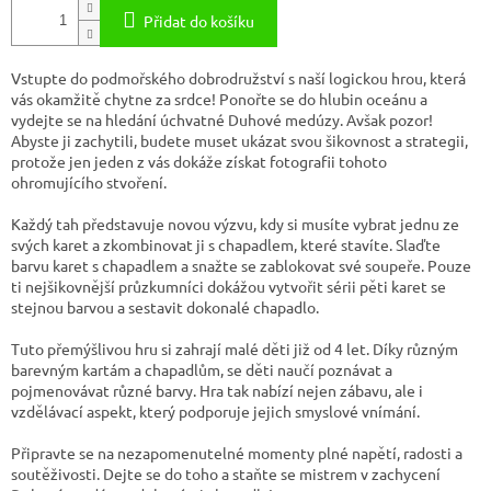
Přidat do košíku
Vstupte do podmořského dobrodružství s naší logickou hrou, která
vás okamžitě chytne za srdce! Ponořte se do hlubin oceánu a
vydejte se na hledání úchvatné Duhové medúzy. Avšak pozor!
Abyste ji zachytili, budete muset ukázat svou šikovnost a strategii,
protože jen jeden z vás dokáže získat fotografii tohoto
ohromujícího stvoření.
Každý tah představuje novou výzvu, kdy si musíte vybrat jednu ze
svých karet a zkombinovat ji s chapadlem, které stavíte. Slaďte
barvu karet s chapadlem a snažte se zablokovat své soupeře. Pouze
ti nejšikovnější průzkumníci dokážou vytvořit sérii pěti karet se
stejnou barvou a sestavit dokonalé chapadlo.
Tuto přemýšlivou hru si zahrají malé děti již od 4 let. Díky různým
barevným kartám a chapadlům, se děti naučí poznávat a
pojmenovávat různé barvy. Hra tak nabízí nejen zábavu, ale i
vzdělávací aspekt, který podporuje jejich smyslové vnímání.
Připravte se na nezapomenutelné momenty plné napětí, radosti a
soutěživosti. Dejte se do toho a staňte se mistrem v zachycení