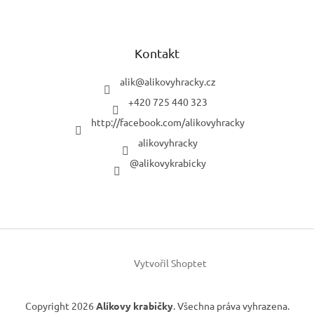
Kontakt
alik
@
alikovyhracky.cz
+420 725 440 323
http://facebook.com/alikovyhracky
alikovyhracky
@alikovykrabicky
Vytvořil Shoptet
Copyright 2026
Alíkovy krabičky
. Všechna práva vyhrazena.