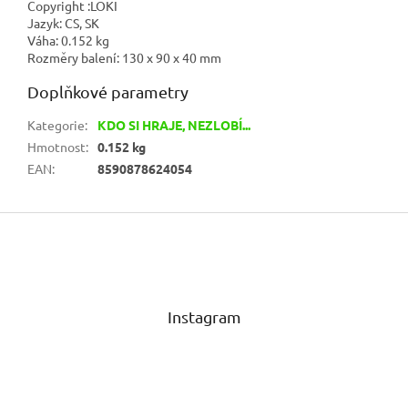
Copyright :
LOKI
Jazyk:
CS, SK
Váha:
0.152 kg
Rozměry balení:
130 x 90 x 40 mm
Doplňkové parametry
Kategorie
:
KDO SI HRAJE, NEZLOBÍ...
Hmotnost
:
0.152 kg
EAN
:
8590878624054
Z
á
p
a
t
Instagram
í