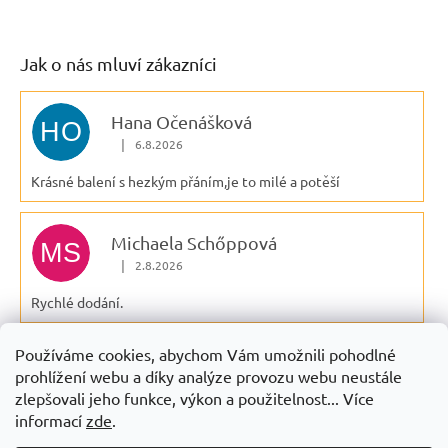
Jak o nás mluví zákazníci
Hana Očenášková
HO
|
6.8.2026
Hodnocení obchodu je 5 z 5 hvězdiček.
Krásné balení s hezkým přáním,je to milé a potěší
Michaela Schőppová
MS
|
2.8.2026
Hodnocení obchodu je 5 z 5 hvězdiček.
Rychlé dodání.
Používáme cookies, abychom Vám umožnili pohodlné
Jarka Ferencova
JF
prohlížení webu a díky analýze provozu webu neustále
|
29.7.2026
Hodnocení obchodu je 5 z 5 hvězdiček.
zlepšovali jeho funkce, výkon a použitelnost... Více
informací
zde
.