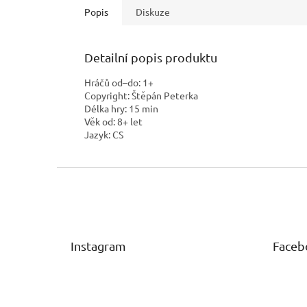
Popis
Diskuze
Detailní popis produktu
Hráčů od–do:
1+
Copyright:
Štěpán Peterka
Délka hry:
15 min
Věk od:
8+ let
Jazyk:
CS
Z
á
p
a
t
Instagram
Faceb
í