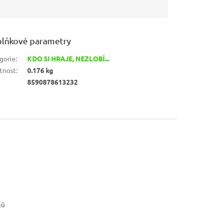
lňkové parametry
gorie
:
KDO SI HRAJE, NEZLOBÍ...
tnost
:
0.176 kg
8590878613232
jů