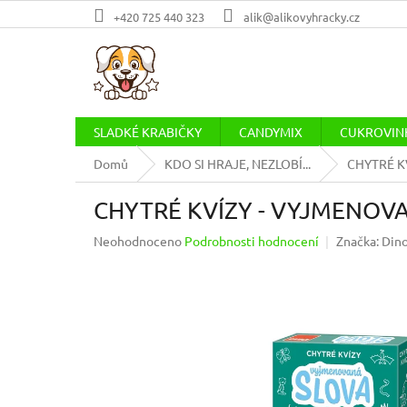
Přejít
+420 725 440 323
alik@alikovyhracky.cz
na
obsah
SLADKÉ KRABIČKY
CANDYMIX
CUKROVINK
Domů
KDO SI HRAJE, NEZLOBÍ...
CHYTRÉ K
CHYTRÉ KVÍZY - VYJMENOV
Průměrné
Neohodnoceno
Podrobnosti hodnocení
Značka:
Din
hodnocení
produktu
je
0,0
z
5
hvězdiček.