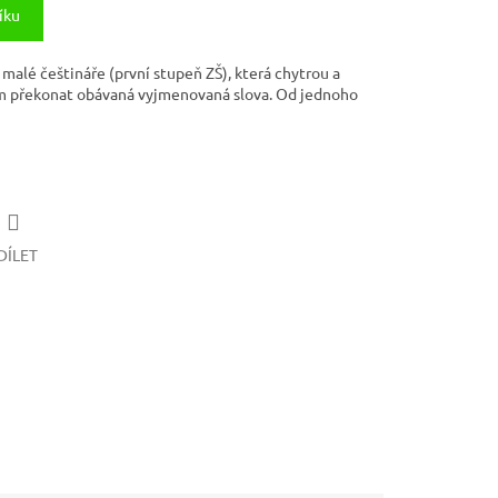
íku
malé češtináře (první stupeň ZŠ), která chytrou a
 překonat obávaná vyjmenovaná slova. Od jednoho
DÍLET