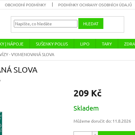
OBCHODNÍ PODMÍNKY
PODMÍNKY OCHRANY OSOBNÍCH ÚDAJŮ
HLEDAT
Y | NÁPOJE
SUŠENKY POLUS
LIPO
TARY
ZDRA
VÍZY - VYJMENOVANÁ SLOVA
ANÁ SLOVA
o
209 Kč
Měrná
Skladem
cena:
Můžeme doručit do:
11.8.2026