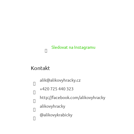
Sledovat na Instagramu
Kontakt
alik
@
alikovyhracky.cz
+420 725 440 323
http://facebook.com/alikovyhracky
alikovyhracky
@alikovykrabicky