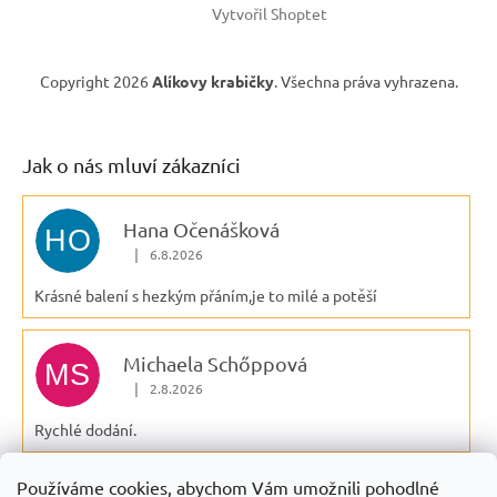
Vytvořil Shoptet
Copyright 2026
Alíkovy krabičky
. Všechna práva vyhrazena.
Jak o nás mluví zákazníci
Hana Očenášková
HO
|
6.8.2026
Hodnocení obchodu je 5 z 5 hvězdiček.
Krásné balení s hezkým přáním,je to milé a potěší
Michaela Schőppová
MS
|
2.8.2026
Hodnocení obchodu je 5 z 5 hvězdiček.
Rychlé dodání.
Používáme cookies, abychom Vám umožnili pohodlné