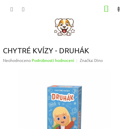
Přejít
NÁKUP
na
obsah
KOŠÍK
CHYTRÉ KVÍZY - DRUHÁK
Průměrné
Neohodnoceno
Podrobnosti hodnocení
Značka:
Dino
hodnocení
produktu
je
0,0
z
5
hvězdiček.