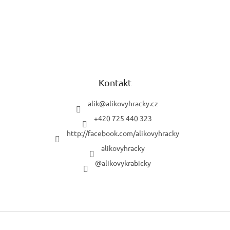
Kontakt
alik
@
alikovyhracky.cz
+420 725 440 323
http://facebook.com/alikovyhracky
alikovyhracky
@alikovykrabicky