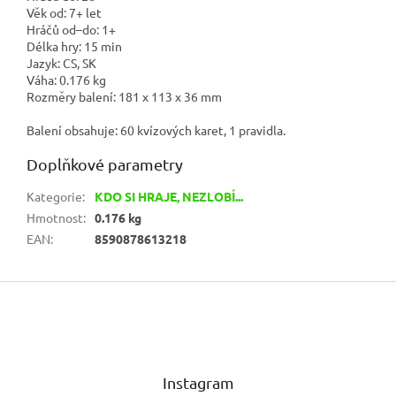
Věk od:
7+ let
Hráčů od–do:
1+
Délka hry:
15 min
Jazyk:
CS, SK
Váha:
0.176 kg
Rozměry balení:
181 x 113 x 36 mm
Balení obsahuje: 60 kvízových karet, 1 pravidla.
Doplňkové parametry
Kategorie
:
KDO SI HRAJE, NEZLOBÍ...
Hmotnost
:
0.176 kg
EAN
:
8590878613218
Z
á
p
a
t
Instagram
í