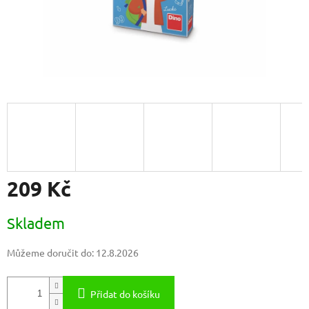
209 Kč
Měrná
Skladem
cena:
Můžeme doručit do:
12.8.2026
Přidat do košíku